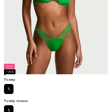
SALE
−20%
Розмір
S
Розмір плавок
S