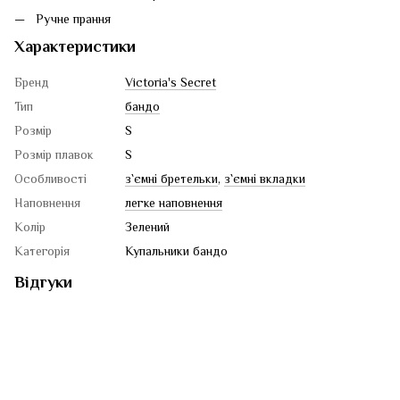
Ручне прання
Характеристики
Бренд
Victoria's Secret
Тип
бандо
Розмір
S
Розмір плавок
S
Особливості
з`ємні бретельки
,
з`ємні вкладки
Наповнення
легке наповнення
Колір
Зелений
Категорія
Купальники бандо
Відгуки