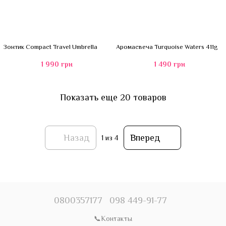
Зонтик Compact Travel Umbrella
Аромасвеча Turquoise Waters 411g
1 990 грн
1 490 грн
Показать еще 20 товаров
Назад
Вперед
1
из 4
0800357177
098 449-91-77
📞Контакты