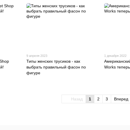
9 апреля 2023
1 декабря 2022
 Shop
Типы женских трусиков - как
Американский
й!
выбрать правильный фасон по
Works теперь
фигуре
Назад
1
2
3
Вперед