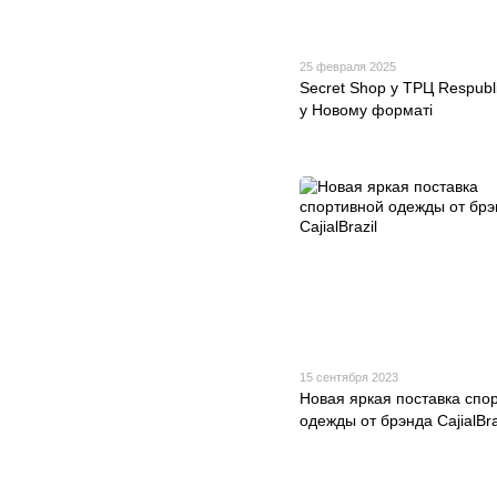
25 февраля 2025
Secret Shop у ТРЦ Respubl
у Новому форматі
15 сентября 2023
Новая яркая поставка спо
одежды от брэнда CajialBra