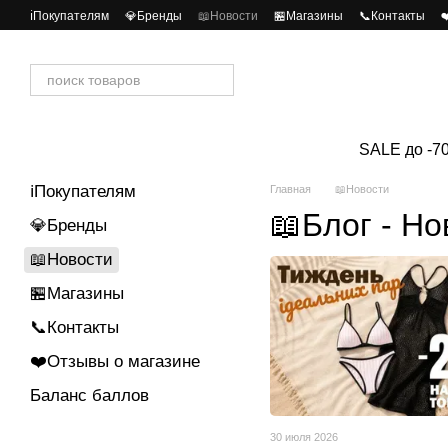
Перейти к основному контенту
ℹ️Покупателям
💎Бренды
📖Новости
🏪Магазины
📞Контакты
❤
SALE до -7
ℹ️Покупателям
Главная
📖Новости
📖Блог - Н
💎Бренды
📖Новости
🏪Магазины
📞Контакты
❤️Отзывы о магазине
Баланс баллов
30 июля 2026