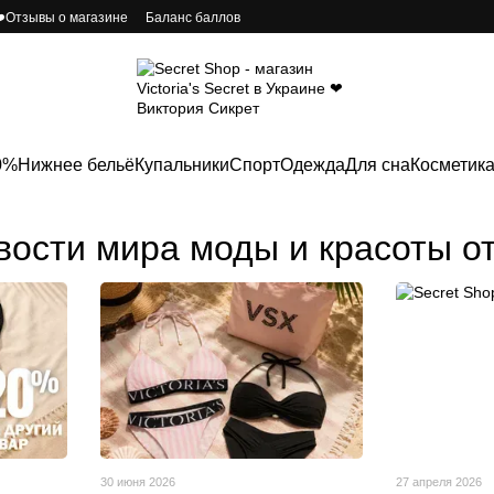
️Отзывы о магазине
Баланс баллов
0%
Нижнее бельё
Купальники
Спорт
Одежда
Для сна
Косметик
овости мира моды и красоты о
30 июня 2026
27 апреля 2026