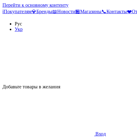
Перейти к основному контенту
ℹ️Покупателям
💎Бренды
📖Новости
🏪Магазины
📞Контакты
❤️От
Рус
Укр
Добавьте товары в желания
Вход