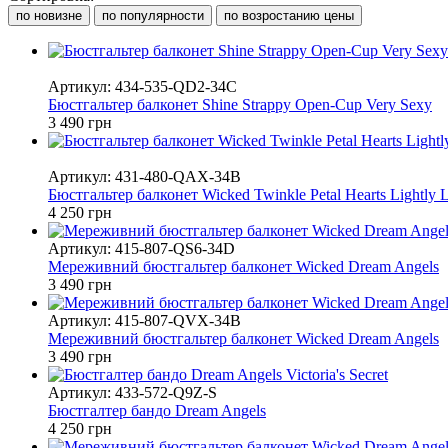
по новизне
по популярности
по возростанию цены
NEW
Артикул: 434-535-QD2-34C
Бюстгальтер балконет Shine Strappy Open-Cup Very Sexy
3 490 грн
NEW
Артикул: 431-480-QAX-34B
Бюстгальтер балконет Wicked Twinkle Petal Hearts Lightly 
4 250 грн
Артикул: 415-807-QS6-34D
Мереживний бюстгальтер балконет Wicked Dream Angels
3 490 грн
Артикул: 415-807-QVX-34B
Мереживний бюстгальтер балконет Wicked Dream Angels
3 490 грн
Артикул: 433-572-Q9Z-S
Бюстгалтер бандо Dream Angels
4 250 грн