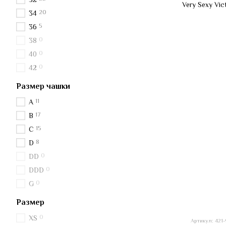
20
34
5
36
0
38
0
40
0
42
Размер чашки
11
A
17
B
15
C
8
D
0
DD
0
DDD
0
G
Размер
0
XS
Артикул: 421