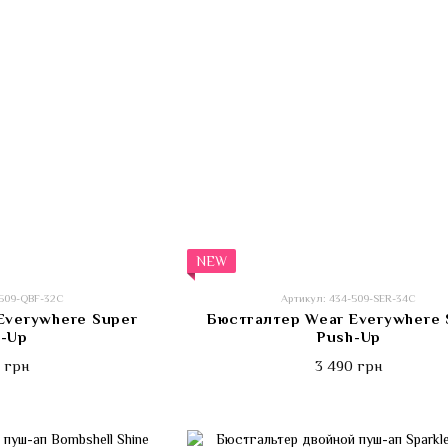
NEW
-509-QBF-32C
Артикул: 434-509-SER-34C
Everywhere Super
Бюстгалтер Wear Everywhere 
h-Up
Push-Up
 грн
3 490 грн