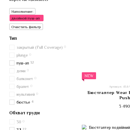
Наполнение:
двойной пуш-ап
Очистить фильтр
Тип
0
закрытый (Full Coverage)
0
plunge
32
пуш-ап
0
деми
NEW
0
балконет
0
бралет
Артикул: 434
Бюстгалтер Wear 
0
мультивей
Pus
4
бюстье
3 490
Обхват груди
0
30
22
32