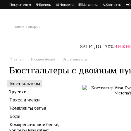
Перейти к основному контенту
ℹ️Покупателям
💎Бренды
📖Новости
🏪Магазины
📞Контакты
❤️
SALE ДО -70%
НИЖНЕ
Главная
Нижнее бельё
Бюстгальтеры
Бюстгальтеры с двойным пу
Бюстгальтеры
Трусики
Пояса и чулки
Комплекты белья
Боди
Компрессионное белье,
корсеты Maskateer