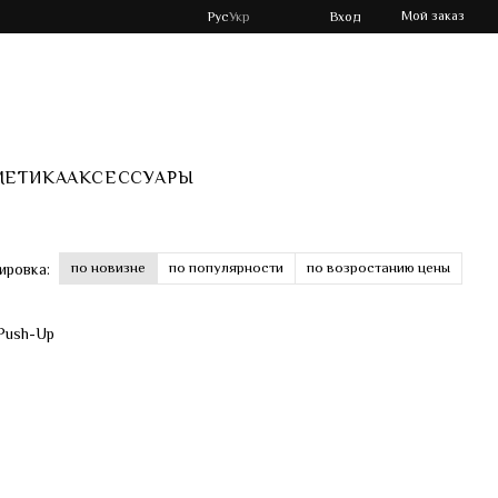
Мой заказ
Рус
Укр
Вход
МЕТИКА
АКСЕССУАРЫ
по новизне
по популярности
по возростанию цены
ировка: