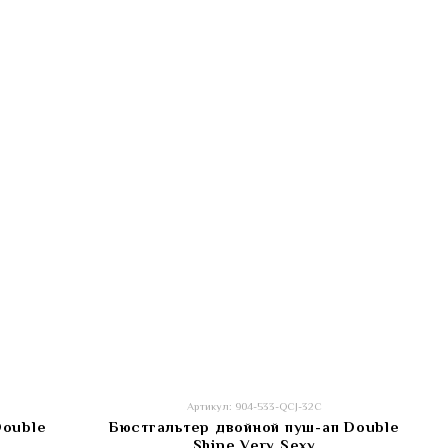
Артикул: 904-533-QCJ-32C
Double
Бюстгальтер двойной пуш-ап Double
Shine Very Sexy