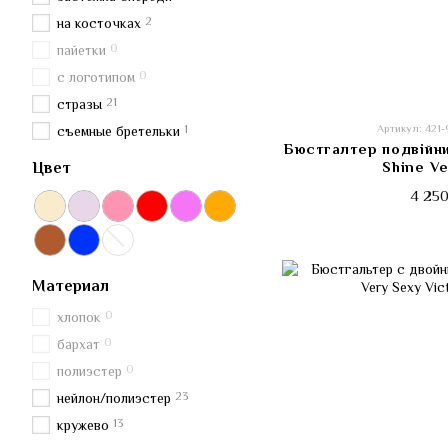
2
на косточках
0
пайетки
0
с логотипом
21
стразы
1
Артикул: 421
съемные бретельки
Бюстгалтер подвійни
Shine Ve
Цвет
4 250
Материал
0
хлопок
0
бархат
0
полиэстер
23
нейлон/полиэстер
13
кружево