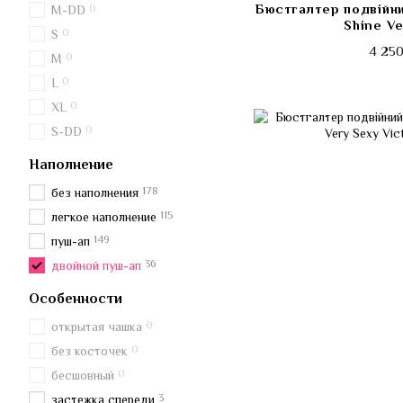
Бюстгалтер подвійни
0
M-DD
Shine Ve
0
S
4 250
0
M
0
L
0
XL
0
S-DD
Наполнение
178
без наполнения
115
легкое наполнение
149
пуш-ап
36
двойной пуш-ап
Особенности
0
открытая чашка
0
без косточек
0
бесшовный
3
застежка спереди