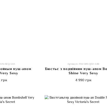
-226-SEQ-34A
Артикул: 194-589-QD2-34B
войным пуш-апом
Бюстьє з подвійним пуш-апом B
Very Sexy
Shine Very Sexy
 грн
4 990 грн