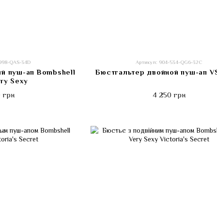
-998-QAS-34D
Артикул: 904-534-QG6-32C
й пуш-ап Bombshell
Бюстгальтер двойной пуш-ап V
ry Sexy
 грн
4 250 грн