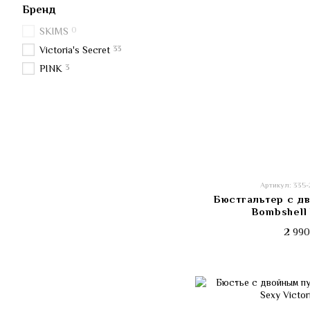
Бренд
0
SKIMS
33
Victoria's Secret
3
PINK
Артикул: 335
Бюстгальтер с д
Bombshell 
2 990