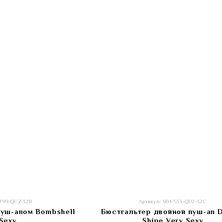
-799-QCZ-32B
Артикул: 904-533-QD2-32C
пуш-апом Bombshell
Бюстгальтер двойной пуш-ап 
Sexy
Shine Very Sexy