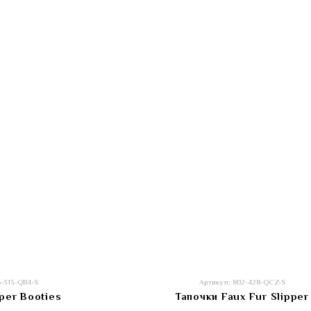
5-313-QB4-S
Артикул: 802-428-QCZ-S
per Booties
Тапочки Faux Fur Slipper