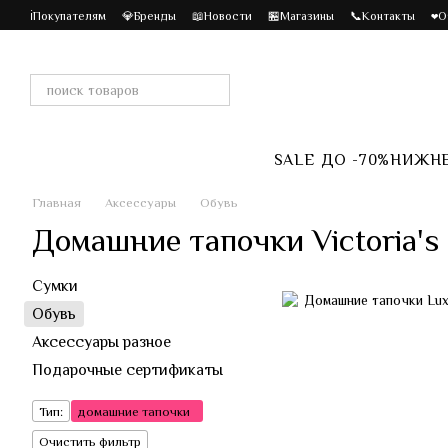
Перейти к основному контенту
ℹ️Покупателям
💎Бренды
📖Новости
🏪Магазины
📞Контакты
❤️
SALE ДО -70%
НИЖНЕ
Главная
Аксессуары
Обувь
Домашние тапочки Victoria's 
Сумки
Обувь
Аксессуары разное
Подарочные сертификаты
Тип:
домашние тапочки
Очистить фильтр