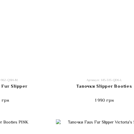
7-962-QSN-M
Артикул: 145-313-QD6-L
 Fur Slipper
Тапочки Slipper Booties
 грн
1 990 грн