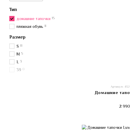
Тип
15
домашние тапочки
8
пляжная обувь
Размер
11
S
5
M
3
L
0
39
Артикул: 43
Домашние тапоч
2 990