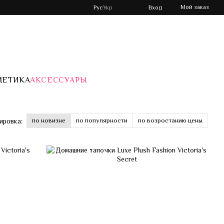
Мой заказ
Рус
Укр
Вход
МЕТИКА
АКСЕССУАРЫ
по новизне
по популярности
по возростанию цены
ировка: