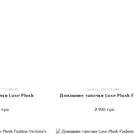
2-570-QB6-M
Артикул: 430-174-QB6-S
ки Luxe Plush
Домашние тапочки Luxe Plush F
 грн
2 990 грн