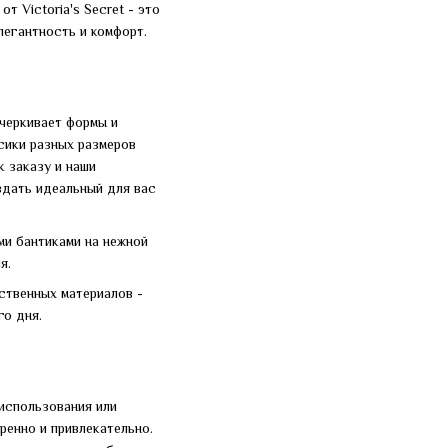
т Victoria's Secret - это
легантность и комфорт.
дчеркивает формы и
сики разных размеров
к заказу и наши
здать идеальный для вас
ми бантиками на нежной
я.
ственных материалов -
го дня.
использования или
ренно и привлекательно.