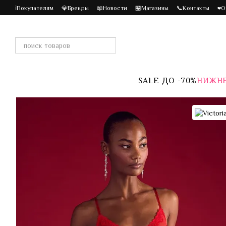
Перейти к основному контенту
ℹ️Покупателям
💎Бренды
📖Новости
🏪Магазины
📞Контакты
❤️
SALE ДО -70%
НИЖНЕ