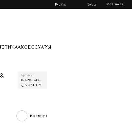
Мой заказ
Рус
Укр
Вход
МЕТИКА
АКСЕССУАРЫ
e
 &
Артикул
K-420-547-
QJK-36DDM
В желания