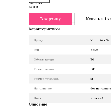
В корзину
Купить в 1 к
Характеристики
Бренд
Victoria's Se
Тип
деми
Обхват груди
36
Размер чашки
DD
Размер трусиков
M
Наполнение
без наполнен
Цвет
Красный
Описание