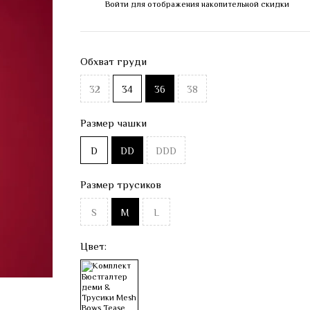
Войти
для отображения накопительной скидки
%
Обхват груди
32
34
36
38
Размер чашки
D
DD
DDD
Размер трусиков
S
M
L
Цвет: