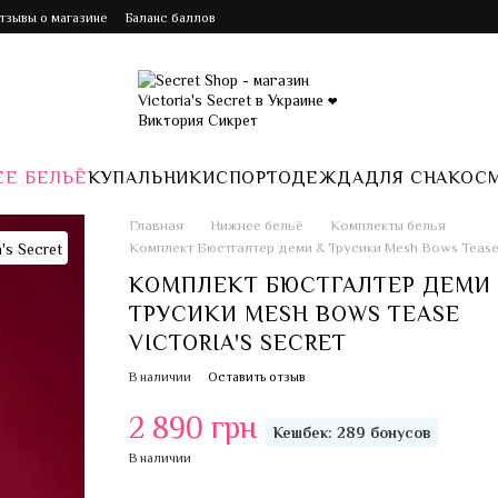
Отзывы о магазине
Баланс баллов
Е БЕЛЬЁ
КУПАЛЬНИКИ
СПОРТ
ОДЕЖДА
ДЛЯ СНА
КОС
Главная
Нижнее бельё
Комплекты белья
Комплект Бюстгалтер деми & Трусики Mesh Bows Teas
КОМПЛЕКТ БЮСТГАЛТЕР ДЕМИ
ТРУСИКИ MESH BOWS TEASE
VICTORIA'S SECRET
В наличии
Оставить отзыв
2 890 грн
Кешбек: 289 бонусов
В наличии