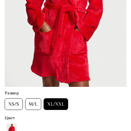
Размер
XS/S
M/L
XL/XXL
Цвет