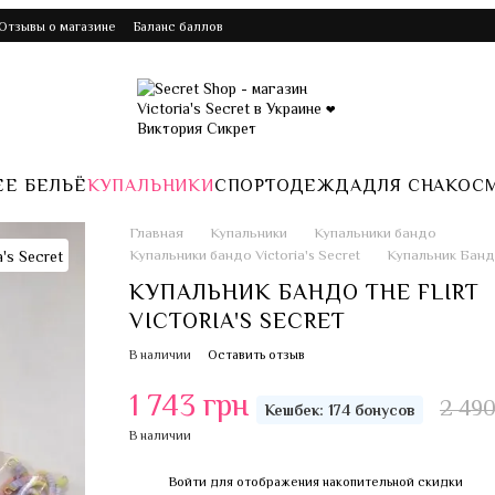
️Отзывы о магазине
Баланс баллов
Е БЕЛЬЁ
КУПАЛЬНИКИ
СПОРТ
ОДЕЖДА
ДЛЯ СНА
КОС
Главная
Купальники
Купальники бандо
Купальники бандо Victoria's Secret
Купальник Бандо
КУПАЛЬНИК БАНДО THE FLIRT
VICTORIA'S SECRET
В наличии
Оставить отзыв
1 743 грн
2 49
Кешбек: 174 бонусов
В наличии
Войти
для отображения накопительной скидки
%