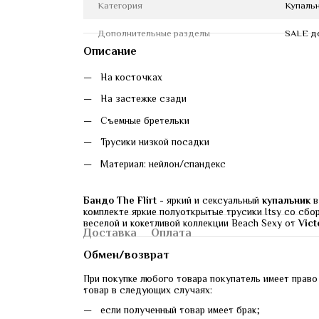
Категория
Купаль
Дополнительные разделы
SALE д
Описание
На косточках
На застежке сзади
Съемные бретельки
Трусики низкой посадки
Материал: нейлон/спандекс
Бандо The Flirt
 - яркий и сексуальный 
купальник
 
комплекте яркие полуоткрытые трусики Itsy со сбор
веселой и кокетливой коллекции Beach Sexy от 
Vict
Доставка
Оплата
Обмен/возврат
При покупке любого товара покупатель имеет право 
товар в следующих случаях:
если полученный товар имеет брак;