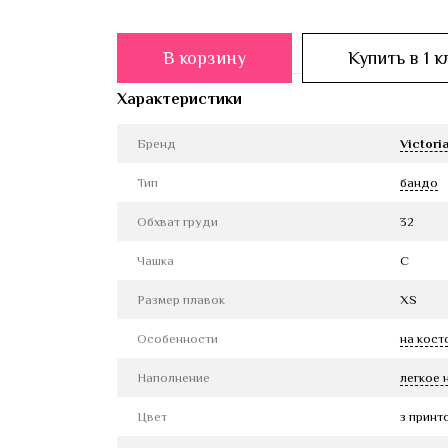
В корзину
Купить в 1 к
Характеристики
Бренд
Victori
Тип
бандо
Обхват груди
32
Чашка
C
Размер плавок
XS
Особенности
на кост
Наполнение
легкое 
Цвет
з принт