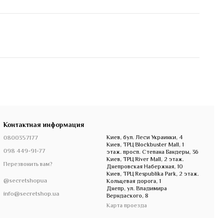
Контактная информация
0800357177
Киев, бул. Леси Украинки, 4
Киев, ТРЦ Blockbuster Mall, 1
098 449-91-77
этаж. просп. Степана Бандеры, 36
Киев, ТРЦ River Mall, 2 этаж.
Перезвонить вам?
Днепровская Набержная, 10
Киев, ТРЦ Respublika Park, 2 этаж.
@secretshopua
Кольцевая дорога, 1
Днепр, ул. Владимира
info@secretshop.ua
Верндаского, 8
Карта проезда