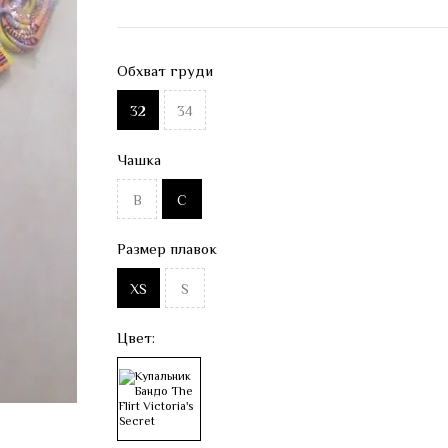
Обхват груди
32
34
Чашка
B
C
Размер плавок
XS
S
Цвет: