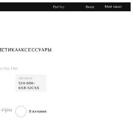
Мой заказ
Рус
Укр
Вход
МЕТИКА
АКСЕССУАРЫ
 The Flirt
Артикул
324-606-
6XR-32CXS
0 грн
В желания