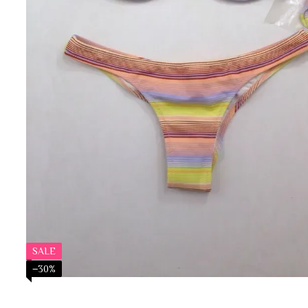
SALE
−30%