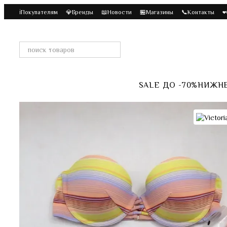
Перейти к основному контенту
ℹ️Покупателям
💎Бренды
📖Новости
🏪Магазины
📞Контакты
❤
SALE ДО -70%
НИЖНЕ