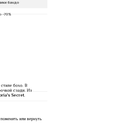
ники бандо
о -70%
в стиле бохо. В 
очкой сзади. Из 
oria's Secret
.
поменять или вернуть 