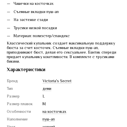
Чашечки на косточках
Съемные вкладки пуш-ап
На застежке сзади
Трусики низкой посадки
Материал: полиэстер/спандекс
Классический купальник создает максимальную поддержку 
бюста за счет косточек. Съемные вкладки пуш-ап, 
приподнимают бюст, делая его сексуальнее. Бантик спереди 
придает купальнику кокетливости. В комплекте с трусиками 
бикини. 
Характеристики
Бренд
Victoria's Secret
Тип
деми
Размер
L
Размер плавок
M
Особенности
на косточках
Наполнение
пуш-ап
Цвет
чорний