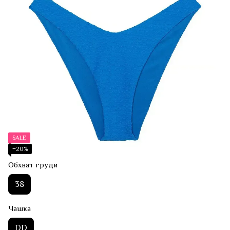
SALE
−20%
Обхват груди
38
Чашка
DD