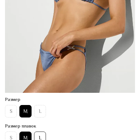
Размер
S
M
L
Размер плавок
S
M
L