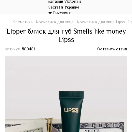
Косметика
Косметика для лица
Косметика для лица Lipss
Li
Lipper блиск для губ Smells like money
Lipss
Артикул:
880481
Оставить отзыв