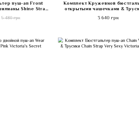
ьтер пуш-ап Front
Комплект Кружевной бюстгаль
зилианы Shine Strap
открытыми чашечками & Труси
Sexy
стринги Icon Very Sexy
3 640 грн
5 480 грн