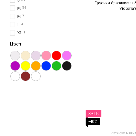
S
34
M
7
М
4
L
1
XL
Цвет
SALE
−10%
Артикул: K-813