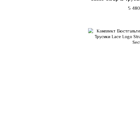
Se
5 480