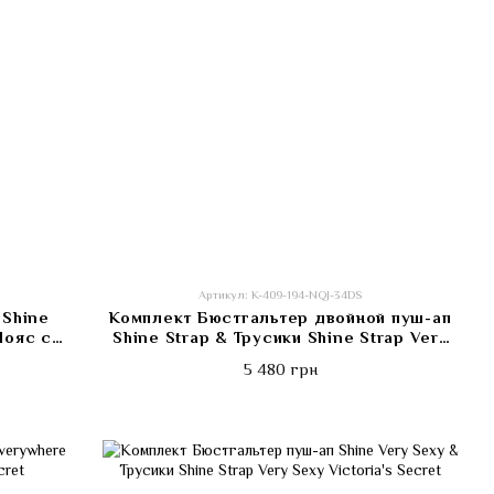
Артикул: K-409-194-NQJ-34DS
 Shine
Комплект Бюстгальтер двойной пуш-ап
Пояс с
Shine Strap & Трусики Shine Strap Very
y Sexy
Sexy
5 480 грн