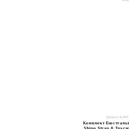
Артикул: K-409
Комплект Бюстгаль
Shine Strap & Труси