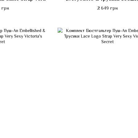
xy
 грн
2 649 грн