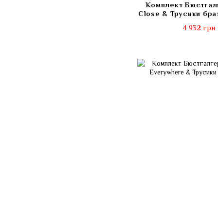
Комплект Бюстгал
Close & Трусики бра
Very 
4 932 грн