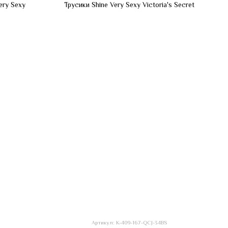
Артикул: K-409-167-QCJ-34BS