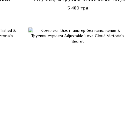
Sexy
5 480 грн