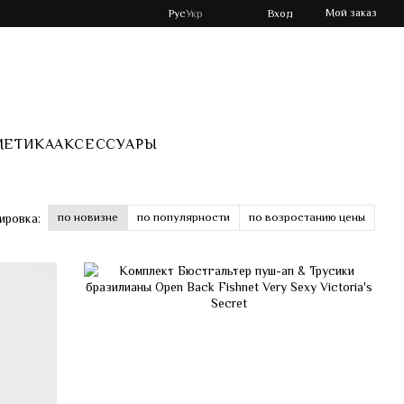
Мой заказ
Рус
Укр
Вход
МЕТИКА
АКСЕССУАРЫ
по новизне
по популярности
по возростанию цены
ировка: