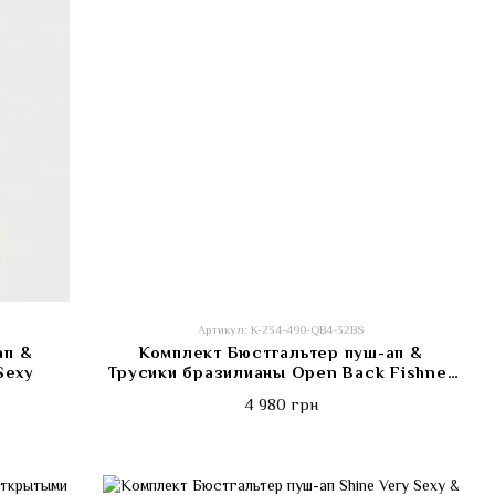
Артикул: K-234-490-QB4-32BS
ап &
Комплект Бюстгальтер пуш-ап &
Sexy
Трусики бразилианы Open Back Fishnet
Very Sexy
4 980 грн