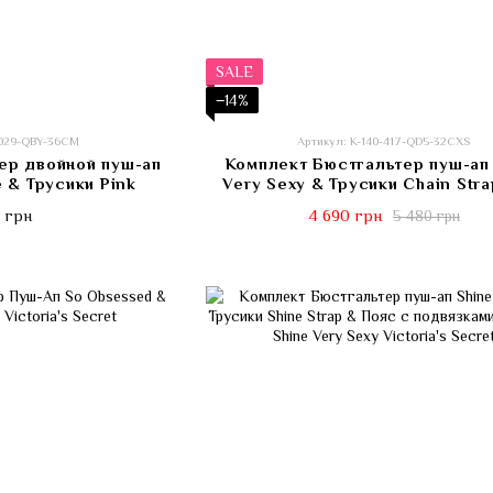
SALE
−14%
-029-QBY-36CM
Артикул: K-140-417-QD5-32CXS
ер двойной пуш-ап
Комплект Бюстгальтер пуш-ап
 & Трусики Pink
Very Sexy & Трусики Chain Stra
Sexy
 грн
4 690 грн
5 480 грн