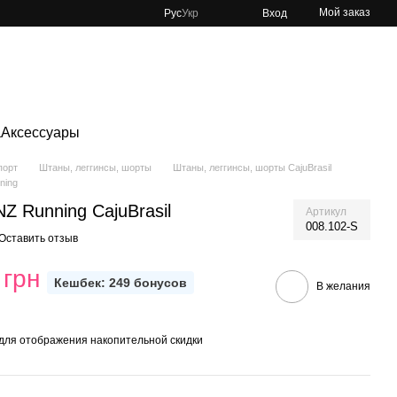
Мой заказ
Рус
Укр
Вход
а
Аксессуары
порт
Штаны, леггинсы, шорты
Штаны, леггинсы, шорты CajuBrasil
ning
Z Running CajuBrasil
Артикул
008.102-S
Оставить отзыв
 грн
Кешбек: 249 бонусов
В желания
для отображения накопительной скидки