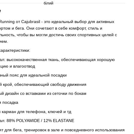
білий
е
unning от Cajubrasil - это идеальный выбор для активных
ортом и бега. Они сочетают в себе комфорт, стиль и
ьность, чтобы вы могли достичь своих спортивных целей с
ием.
арактеристики:
ал: высококачественная ткань, обеспечивающая хорошую
цию и влагоотвод
чный пояс для идеальной посадки
й крой, обеспечивающий свободу движения
й дизайн со вставками из сеточки по бокам
я посадка
 карман для телефона, ключей и тд
ал: 88% POLYAMIDE / 12% ELASTANE
т для бега, тренировок в зале и повседневного использования