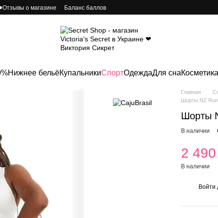
️Отзывы о магазине
Баланс баллов
0%
Нижнее бельё
Купальники
Спорт
Одежда
Для сна
Косметик
Главная
С
Шорты NZ Run
Шорты N
В наличии
2 490
В наличии
Войти
%