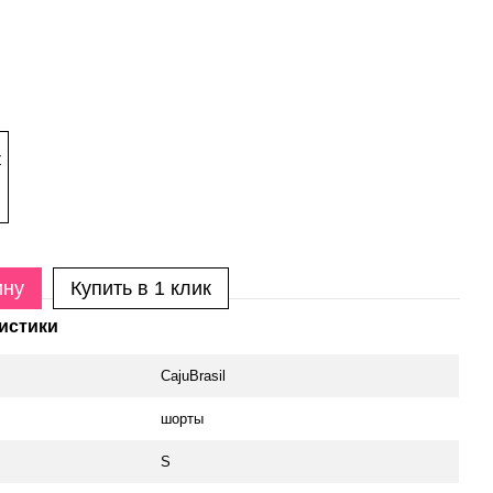
ину
Купить в 1 клик
истики
CajuBrasil
шорты
S