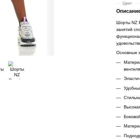
Цвет
Описани
Шорты NZ R
занятий сп
функционал
удовольств
Основные х
Матери
вентиля
Эласти
Удобны
Стильны
Высока
Боковой
Матери
Подходя