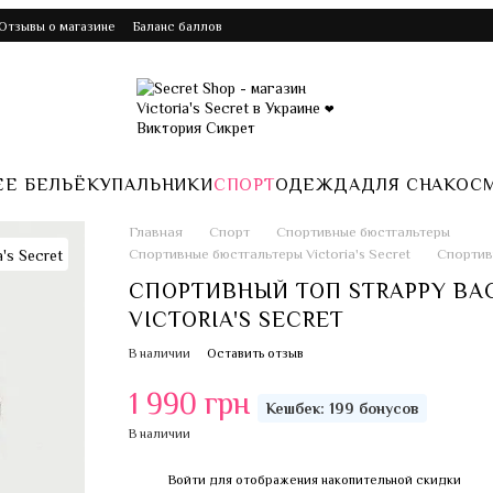
️Отзывы о магазине
Баланс баллов
Е БЕЛЬЁ
КУПАЛЬНИКИ
СПОРТ
ОДЕЖДА
ДЛЯ СНА
КОС
Главная
Спорт
Спортивные бюстгальтеры
Спортивные бюстгальтеры Victoria's Secret
Спортив
СПОРТИВНЫЙ ТОП STRAPPY BA
VICTORIA'S SECRET
В наличии
Оставить отзыв
1 990 грн
Кешбек: 199 бонусов
В наличии
Войти
для отображения накопительной скидки
%