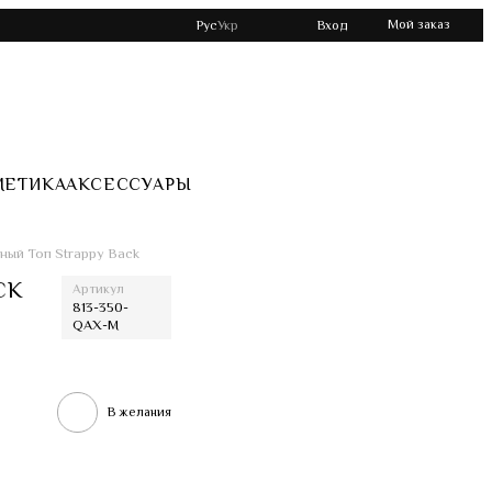
Мой заказ
Рус
Укр
Вход
МЕТИКА
АКСЕССУАРЫ
ный Топ Strappy Back
CK
Артикул
813-350-
QAX-M
В желания