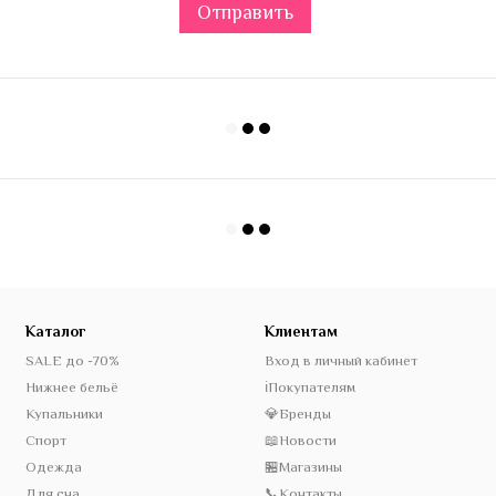
Отправить
Каталог
Клиентам
SALE до -70%
Вход в личный кабинет
Нижнее бельё
ℹ️Покупателям
Купальники
💎Бренды
Спорт
📖Новости
Одежда
🏪Магазины
Для сна
📞Контакты