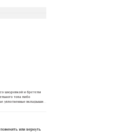
со шнуровкой и бретели 
ельного топа либо 
ые уплотненные вкладыши 
поменять или вернуть 