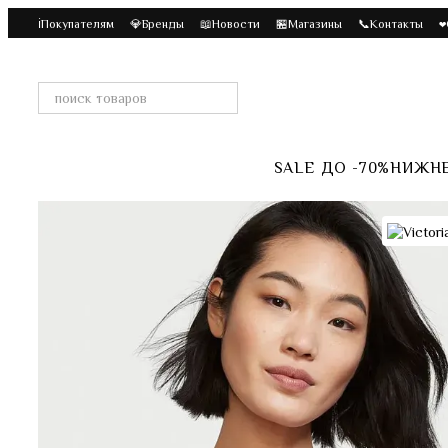
Перейти к основному контенту
ℹ️Покупателям
💎Бренды
📖Новости
🏪Магазины
📞Контакты
❤
SALE ДО -70%
НИЖНЕ