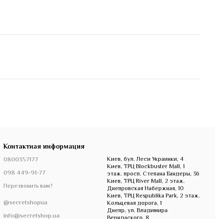
Контактная информация
0800357177
Киев, бул. Леси Украинки, 4
Киев, ТРЦ Blockbuster Mall, 1
098 449-91-77
этаж. просп. Степана Бандеры, 36
Киев, ТРЦ River Mall, 2 этаж.
Перезвонить вам?
Днепровская Набержная, 10
Киев, ТРЦ Respublika Park, 2 этаж.
@secretshopua
Кольцевая дорога, 1
Днепр, ул. Владимира
info@secretshop.ua
Верндаского, 8