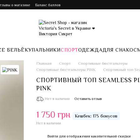
Отзывы о магазине
Баланс баллов
Е БЕЛЬЁ
КУПАЛЬНИКИ
СПОРТ
ОДЕЖДА
ДЛЯ СНА
КОС
Главная
Спорт
Спортивные бюстгальтеры
Спортивные бюстгальтеры PINK
Спортивный топ Sea
СПОРТИВНЫЙ ТОП SEAMLESS P
PINK
Нет в наличии
Оставить отзыв
1 750 грн
Кешбек: 175 бонусов
Нет в наличии
Войти
для отображения накопительной скидки
%