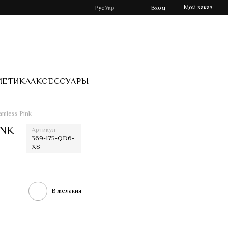
Мой заказ
Рус
Укр
Вход
МЕТИКА
АКСЕССУАРЫ
mless Pink
INK
Артикул
369-175-QD6-
XS
В желания