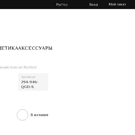
Мой заказ
Рус
Укр
Вход
МЕТИКА
АКСЕССУАРЫ
льник пуш-ап Ruched
Артикул
294-946-
QGD-S
В желания