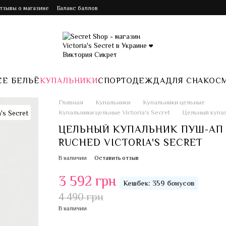
Отзывы о магазине
Баланс баллов
Е БЕЛЬЁ
КУПАЛЬНИКИ
СПОРТ
ОДЕЖДА
ДЛЯ СНА
КОС
Главная
Купальники
Купальники цельные
Купальники цельные Victoria's Secret
Цельный купа
ЦЕЛЬНЫЙ КУПАЛЬНИК ПУШ-АП
RUCHED VICTORIA'S SECRET
В наличии
Оставить отзыв
3 592 грн
Кешбек: 359 бонусов
4 490 грн
В наличии