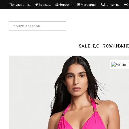
Перейти к основному контенту
ℹ️Покупателям
💎Бренды
📖Новости
🏪Магазины
📞Контакты
❤️
SALE ДО -70%
НИЖНЕ