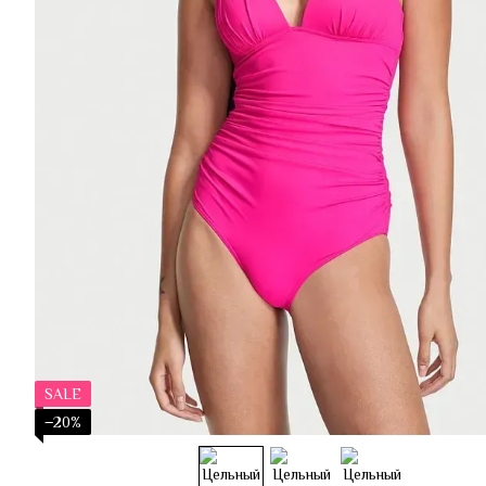
SALE
−20%