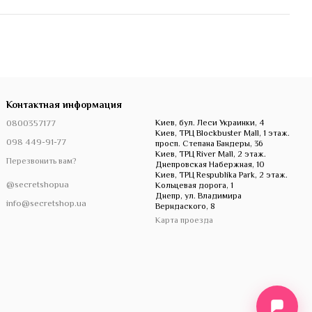
Контактная информация
0800357177
Киев, бул. Леси Украинки, 4
Киев, ТРЦ Blockbuster Mall, 1 этаж.
098 449-91-77
просп. Степана Бандеры, 36
Киев, ТРЦ River Mall, 2 этаж.
Перезвонить вам?
Днепровская Набержная, 10
Киев, ТРЦ Respublika Park, 2 этаж.
@secretshopua
Кольцевая дорога, 1
Днепр, ул. Владимира
info@secretshop.ua
Верндаского, 8
Карта проезда