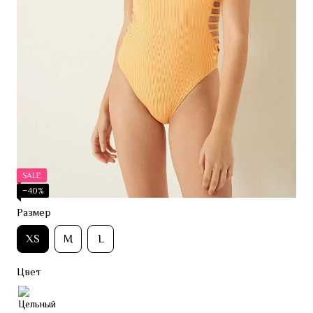
SALE
−40%
Размер
XS
M
L
Цвет