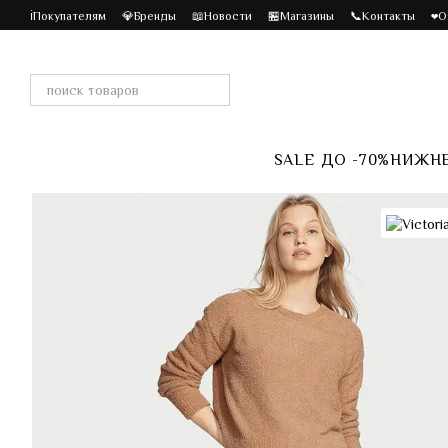
Перейти к основному контенту
ℹ️Покупателям
💎Бренды
📖Новости
🏪Магазины
📞Контакты
❤️
SALE ДО -70%
НИЖНЕ