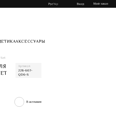
Мой заказ
Рус
Укр
Вход
МЕТИКА
АКСЕССУАРЫ
 Set
ЛЯ
Артикул
228-607-
SET
QD6-S
В желания