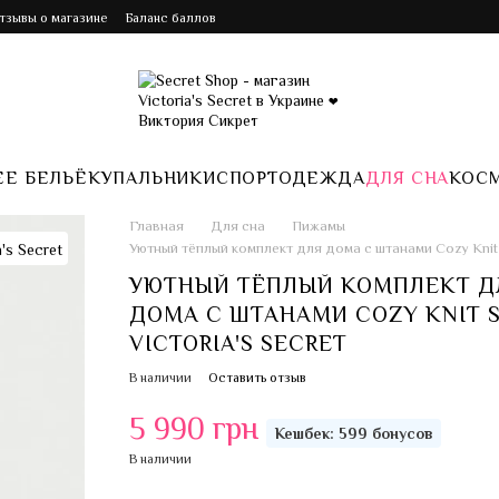
Отзывы о магазине
Баланс баллов
Е БЕЛЬЁ
КУПАЛЬНИКИ
СПОРТ
ОДЕЖДА
ДЛЯ СНА
КОС
Главная
Для сна
Пижамы
Уютный тёплый комплект для дома с штанами Cozy Knit
УЮТНЫЙ ТЁПЛЫЙ КОМПЛЕКТ Д
ДОМА С ШТАНАМИ COZY KNIT 
VICTORIA'S SECRET
В наличии
Оставить отзыв
5 990 грн
Кешбек: 599 бонусов
В наличии