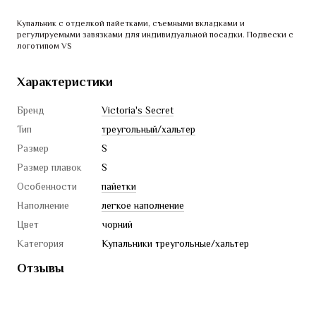
Купальник с отделкой пайетками, съемными вкладками и 
регулируемыми завязками для индивидуальной посадки. Подвески с 
логотипом VS
Характеристики
Бренд
Victoria's Secret
Тип
треугольный/хальтер
Размер
S
Размер плавок
S
Особенности
пайетки
Наполнение
легкое наполнение
Цвет
чорний
Категория
Купальники треугольные/хальтер
Отзывы