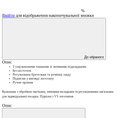
%
Ввійти
для відображення накопичувальної знижки
До обраного
Опис
З ущільненими чашками зі знімними підкладками
Без кісточок
Регульована бретельки та ремінці ззаду
Підвіски у вигляді логотипу
Ручне прання
Купальник з обробкою паєтками, знімними вкладками та регульованими зав'язками 
для індивідуальної посадки. Підвіски з VS логотипом
Опис