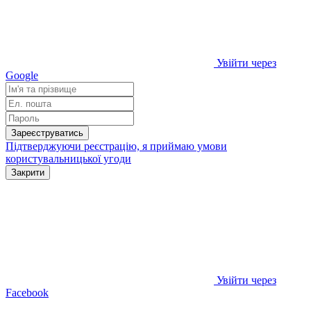
Увійти через
Google
Зареєструватись
Підтверджуючи реєстрацію, я приймаю умови
користувальницької угоди
Закрити
Увійти через
Facebook