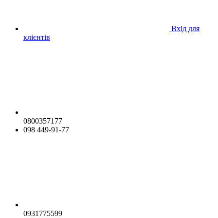
Вхід для
клієнтів
0800357177
098 449-91-77
0931775599