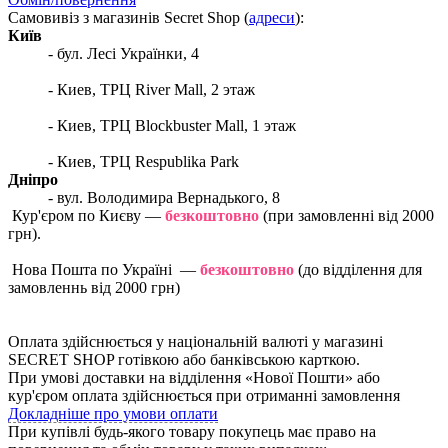
Самовивіз з магазинів Secret Shop (
адреси
):
Київ
- бул. Лесі Українки, 4
- Киев, ТРЦ River Mall, 2 этаж
- Киев, ТРЦ Blockbuster Mall, 1 этаж
- Киев, ТРЦ Respublika Park
Дніпро
- вул. Володимира Вернадького, 8
 Кур'єром по Києву — 
безкоштовно 
(при замовленні від 2000 
грн).
 Нова Пошта по Україні  — 
безкоштовно
 (до відділення для 
замовленнь від 2000 грн)
Оплата здійснюється у національній валюті у магазині 
SECRET SHOP готівкою або банківською карткою.
При умові доставки на відділення «Нової Пошти» або 
кур'єром оплата здійснюється при отриманні замовлення
Докладніше про умови оплати
При купівлі будь-якого товару покупець має право на 