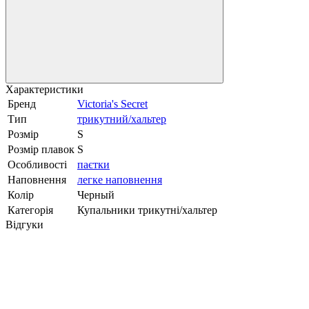
Характеристики
Бренд
Victoria's Secret
Тип
трикутний/хальтер
Розмір
S
Розмір плавок
S
Особливості
паєтки
Наповнення
легке наповнення
Колір
Черный
Категорія
Купальники трикутні/хальтер
Відгуки