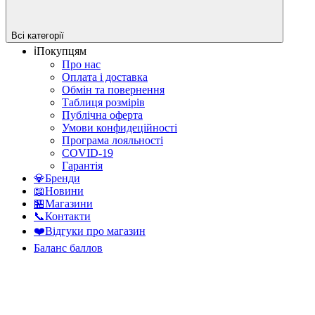
Всі категорії
ℹ️Покупцям
Про нас
Оплата і доставка
Обмін та повернення
Таблиця розмірів
Публічна оферта
Умови конфидеційності
Програма лояльності
COVID-19
Гарантія
💎Бренди
📖Новини
🏪Магазини
📞Контакти
❤️Відгуки про магазин
Баланс баллов