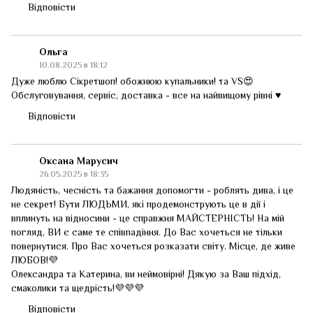
Відповісти
Ольга
10.08.2025 в 18:12
Дуже люблю Сікретшоп! обожнюю купальники! та VS😍
Обслуговування, сервіс, доставка - все на найвищому рівні ♥️
Відповісти
Оксана Марусич
26.05.2025 в 18:35
Людяність, чесність та бажання допомогти - роблять дива, і це
не секрет! Бути ЛЮДЬМИ, які продемонструють це в дії і
вплинуть на відносини - це справжня МАЙСТЕРНІСТЬ! На мій
погляд, ВИ є саме те співпадіння. До Вас хочеться не тільки
повернутися. Про Вас хочеться розказати світу. Місце, де живе
ЛЮБОВ!💜
Олександра та Катерина, ви неймовірні! Дякую за Ваш підхід,
смаколики та щедрість!💜💜💜
Відповісти