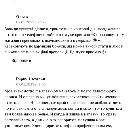
Ольга
07.05.2025 в 23:35
Завжди привітні дівчата, тримають на контролі дні народження і
вітають по телефону особисто ( дуже приємно 🥰), запрошують у
магазин і пригощають шампанським з цукерками 🤩 +
нараховують подарункові бонуси, які можна використати в якості
знижки навіть на акційні пропозиції. Це дуже приємно 👍
Відповісти
Гирич Наталья
07.05.2025 в 19:05
Мое знакомство с магазином началось с моего телефонного
звонка. И с первых минут общения, захотелось прийти именно в
этот магазин. Я человек, который совершенно не люблю ходить
по магазинам, и очень напрягаюсь когда нужно что-то купить, а
тем более нижнее белье. И когда я зашла в магазин, то сразу
расслабилась, а дальше, как говорится, получила море
удовольствия. Здесь царит атмосфера профессионализма,