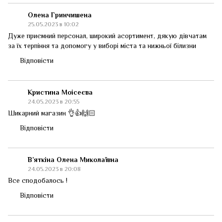
Олена Гринчишена
25.05.2023 в 10:02
Дуже приємний персонал, широкий асортимент, дякую дівчатам
за їх терпіння та допомогу у виборі міста та нижньої білизни
Відповісти
Кристина Моісеєва
24.05.2023 в 20:55
Шикарний магазин 👌👍🙌🏻
Відповісти
В’яткіна Олена Миколаївна
24.05.2023 в 20:08
Все сподобалось !
Відповісти