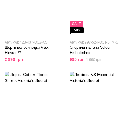
SALE
−50%
Артикул: 423-437-QCZ-XS
Артикул: 997-524-QCT-BTM-S
Шорти велосипедки VSX
Спортивні штани Velour
Elevate™
Embellished
2 990 грн
995 грн
1 990 грн