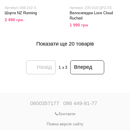
Артикул: 008.102-S
Артикул: 235-010-QFZ-XS
Шорти NZ Running
Велосипедки Love Cloud
Ruched
2 490 грн
1 990 грн
Показати ще 20 товарів
Назад
Вперед
1
з 3
0800357177
098 449-91-77
📞Контакти
Повна версія сайту