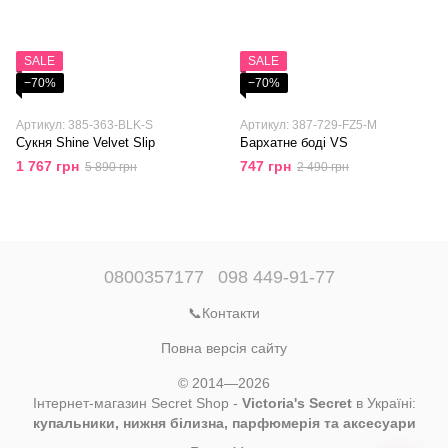
SALE
SALE
−70%
−70%
Артикул: 385-363-BLK-S
Артикул: 387-729-FZ5-M
Сукня Shine Velvet Slip
Бархатне боді VS
1 767 грн
747 грн
5 890 грн
2 490 грн
0800357177
098 449-91-77
📞Контакти
Повна версія сайту
© 2014—2026
Інтернет-магазин Secret Shop -
Victoria's Secret
в Україні:
купальники, нижня білизна, парфюмерія та аксесуари