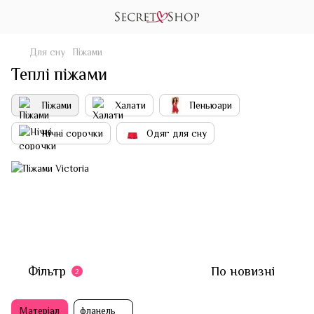
Для сну
Піжами
Теплі піжами
Піжами
Халати
Пеньюари
Нічні сорочки
Одяг для сну
Фільтр
По новизні
2
Матеріал
фланель