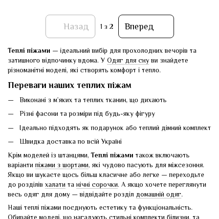
Назад
Вперед
1
з 2
Теплі піжами
— ідеальний вибір для прохолодних вечорів та
затишного відпочинку вдома. У
Одяг для сну
ви знайдете
різноманітні моделі, які створять комфорт і тепло.
Переваги наших теплих піжам
Виконані з м’яких та теплих тканин, що дихають
Різні фасони та розміри під будь-яку фігуру
Ідеально підходять як подарунок або теплий дімний комплект
Швидка доставка по всій Україні
Крім моделей із штанцями,
Теплі піжами
також включають
варіанти
піжами з шортами
, які чудово пасують для міжсезоння.
Якщо ви шукаєте щось більш класичне або легке — переходьте
до розділів
халати
та
нічні сорочки
. А якщо хочете переглянути
весь одяг для дому — відвідайте розділ
домашній одяг
.
Наші теплі піжами поєднують естетику та функціональність.
Обирайте моделі, що нагадують стильні комплекти білизни, та