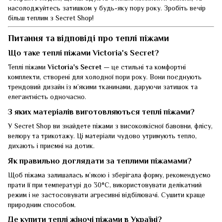
насолоджуйтесь затишком у будь-яку пору року. Зробіть вечір
більш теплим з Secret Shop!
Питання та відповіді про теплі піжами
Що таке теплі піжами Victoria's Secret?
Теплі піжами
Victoria's Secret
— це стильні та комфортні
комплекти, створені для холодної пори року. Вони поєднують
трендовий дизайн із м’якими тканинами, даруючи затишок та
елегантність одночасно.
З яких матеріалів виготовляються теплі піжами?
У Secret Shop ви знайдете піжами з високоякісної бавовни, флісу,
велюру та трикотажу. Ці матеріали чудово утримують тепло,
дихають і приємні на дотик.
Як правильно доглядати за теплими піжамами?
Щоб піжама залишалась м’якою і зберігала форму, рекомендуємо
прати її при температурі до 30°C, використовувати делікатний
режим і не застосовувати агресивні відбілювачі. Сушити краще
природним способом.
Де купити теплі жіночі піжами в Україні?