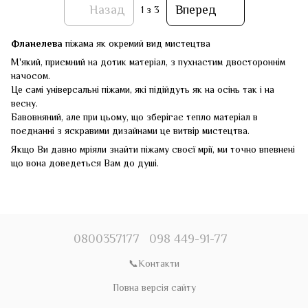
Назад
Вперед
1
з 3
Фланелева
піжама як окремий вид мистецтва
М'який, приємний на дотик матеріал, з пухнастим двостороннім
начосом.
Це самі універсальні піжами, які підійдуть як на осінь так і на
весну.
Бавовняний, але при цьому, що зберігає тепло матеріал в
поєднанні з яскравими дизайнами це витвір мистецтва.
Якщо Ви давно мріяли знайти піжаму своєї мрії, ми точно впевнені
що вона доведеться Вам до душі.
0800357177
098 449-91-77
📞Контакти
Повна версія сайту