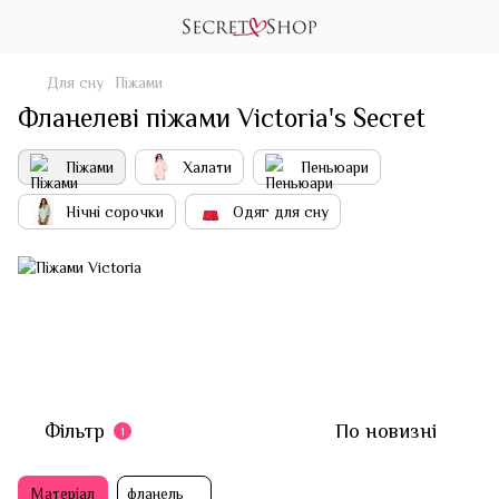
Для сну
Піжами
Фланелеві піжами Victoria's Secret
Піжами
Халати
Пеньюари
Нічні сорочки
Одяг для сну
Фільтр
По новизні
1
Матеріал
фланель