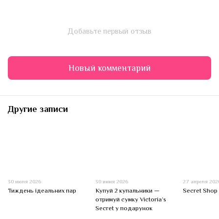
Добавьте первый отзыв
Новый комментарий
Другие записи
30 июля 2026
30 июня 2026
27 апреля 202
Тиждень ідеальних пар
Купуй 2 купальники —
Secret Shop 
отримуй сумку Victoria’s
Secret у подарунок