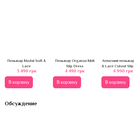
Пеньюар Modal Soft &
Пеньюар Organza Midi
Атласний пеньюар
Lace
Slip Dress
& Lace Cutout Slip
3 490 грн
4 490 грн
4 990 грн
В корзину
В корзину
В корзину
Обсуждение