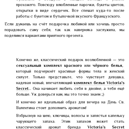
прохожего. Повсюду влюбленные парочки, букеты цветов,
открытки в виде сердечек. Все спешат куда-то после
работы с букетом и бутылочкой вкусного Французского.
Если думаешь на счёт
подарочка любимой или хочешь просто
порадовать саму себя, так как наверняка заслужила, мы
поделимся вариантами приятного презента.
Конечно же, классический подарок возлюбленной — это
сексуальный комплект красного
или
чёрного белья,
который подчеркнёт красивые формы тела и женский
силуэт. Только представьте, что чувствует девушка,
надевая новый, впечатляющий
комплект белья Victoria's
Secret
... Она начинает любить себя в двойне, а тебя ещё
больше. Уж доверься нам, мы это точно знаем ;)
И конечно же идеальный образ для вечера на День Св.
Валентина стоит дополнить ароматом!
Взбрызнув на шею, ключицы, волосы и запястья капельку
чарующего запаха. Этим запахом может стать
классический аромат бренда
Victoria’s Secret