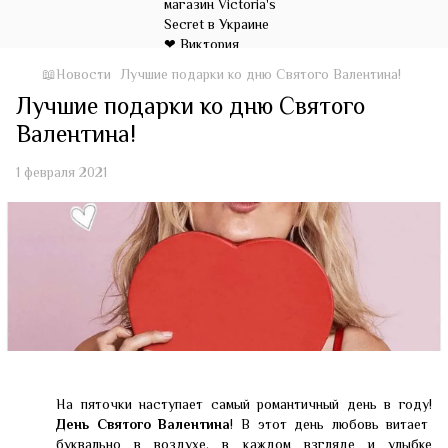
📖Новости
Лучшие подарки ко дню Святого Валентина!
Лучшие подарки ко дню Святого
Валентина!
1 февраля 2021
На пяточки наступает самый романтичный день в году!
День Святого Валентина
! В этот день любовь витает
буквально в воздухе, в каждом взгляде и улыбке