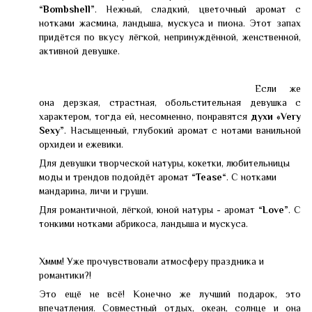
“Bombshell”
. Нежный, сладкий, цветочный аромат с
нотками жасмина, ландыша, мускуса и пиона. Этот запах
придётся по вкусу лёгкой, непринуждённой, женственной,
активной девушке.
Если же
она дерзкая, страстная, обольстительная девушка с
характером, тогда ей, несомненно, понравятся
духи «Very
Sexy”
. Насыщенный, глубокий аромат с нотами ванильной
орхидеи и ежевики.
Для девушки творческой натуры, кокетки, любительницы
моды и трендов подойдёт аромат
“Tease“
. С нотками
мандарина, личи и груши.
Для романтичной, лёгкой, юной натуры - аромат
“Love”
. С
тонкими нотками абрикоса, ландыша и мускуса.
Хммм! Уже прочувствовали атмосферу праздника и
романтики?!
Это ещё не всё! Конечно же лучший подарок, это
впечатления. Совместный отдых, океан, солнце и она