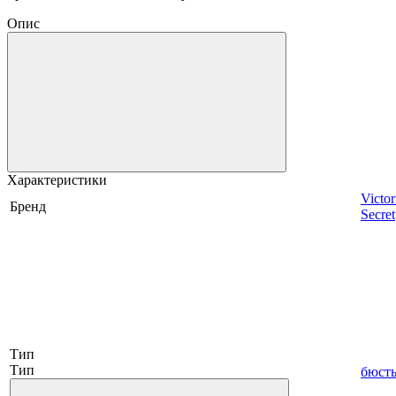
Опис
Характеристики
Victor
Бренд
Secret
Тип
Тип
бюсть