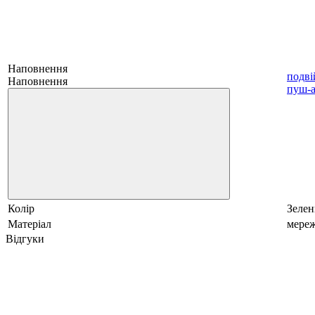
Наповнення
подв
Наповнення
пуш-
Колір
Зеле
Матеріал
мере
Відгуки