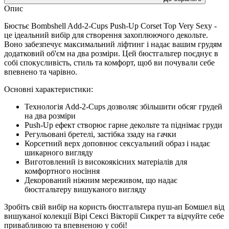
Опис
Бюстьє Bombshell Add-2-Cups Push-Up Corset Top Very Sexy -
це ідеальний вибір для створення захоплюючого декольте.
Воно забезпечує максимальний ліфтинг і надає вашим грудям
додатковий об'єм на два розміри. Цей бюстгальтер поєднує в
собі спокусливість, стиль та комфорт, щоб ви почували себе
впевнено та чарівно.
Основні характеристики:
Технологія Add-2-Cups дозволяє збільшити обсяг грудей
на два розміри
Push-Up ефект створює гарне декольте та піднімає груди
Регульовані бретелі, застібка ззаду на гачки
Корсетний верх доповнює сексуальний образ і надає
шикарного вигляду
Виготовлений із високоякісних матеріалів для
комфортного носіння
Декорований ніжним мереживом, що надає
бюстгальтеру вишуканого вигляду
Зробіть свій вибір на користь бюстгальтера пуш-ап Бомшел від
вишуканої колекції Вірі Сексі Вікторії Сикрет та відчуйте себе
привабливою та впевненою у собі!