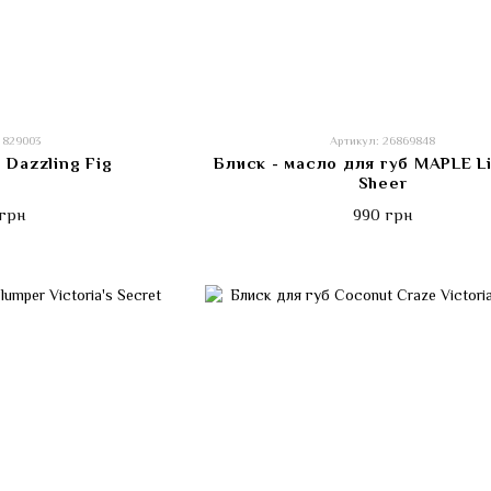
 829003
Артикул: 26869848
 Dazzling Fig
Блиск - масло для губ MAPLE L
Sheer
грн
990 грн