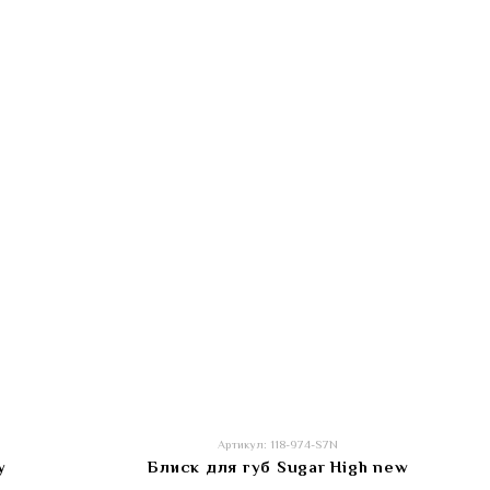
Артикул: 118-974-S7N
y
Блиск для губ Sugar High new