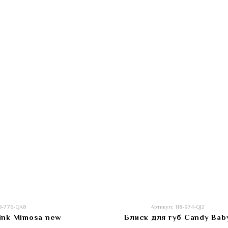
18-776-QA8
Артикул: 118-974-QJ2
ink Mimosa new
Блиск для губ Candy Bab