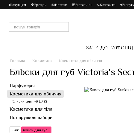
Перейти до основного контенту
ℹ️Покупцям
💎Бренди
📖Новини
🏪Магазини
📞Контакти
❤️Відгук
SALE ДО -70%
СПІД
Головна
Косметика
Косметика для обличчя
Блbски для губ Victoria's Sec
Парфумерія
Косметика для обличчя
Блиски для губ LIPSS
Косметика для тіла
Подарункові набори
Тип:
блиск для губ