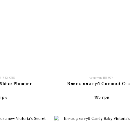
37-782-QBS
Артикул: 118-974
Shine Plumper
Блиск для губ Coconut Cr
грн
495 грн