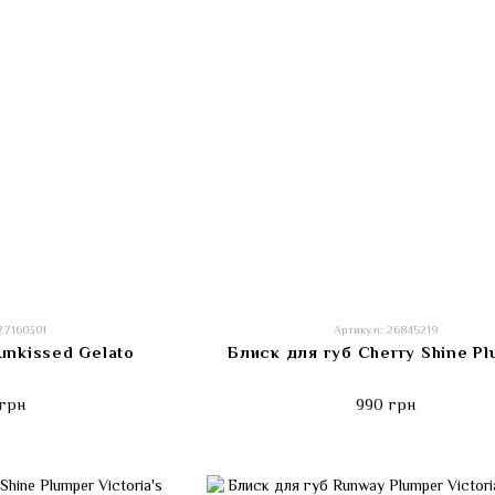
27160301
Артикул: 26845219
unkissed Gelato
Блиск для губ Cherry Shine P
грн
990 грн