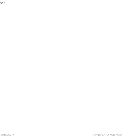
26865879
Артикул: 27087543