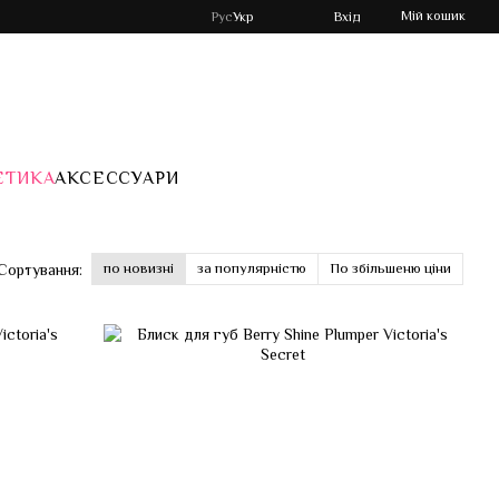
Мій кошик
Рус
Укр
Вхід
ЕТИКА
АКСЕССУАРИ
по новизні
за популярністю
По збільшеню ціни
Сортування: