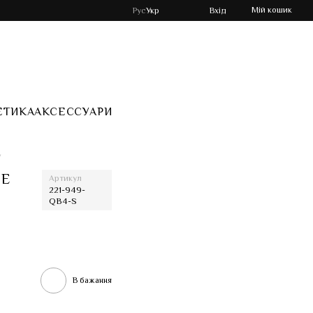
Мій кошик
Рус
Укр
Вхід
ЕТИКА
АКСЕССУАРИ
y
SE
Артикул
221-949-
QB4-S
В бажання