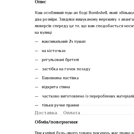
Опис
Наш особливий пуш-ап боді Bombshell, який збільшу
два розміри. Завдяки вишуканому мереживу з аванг
люверсів спереду це те, що вам сподобається носити
на вулиці
максимальний 2х пушап
на кісточках
регульовані бретелі
застібка на гачок позаду
Бавовняна ластівка
відкрита спина
частково виготовлено із перероблених матеріалі
тільки ручне прання
Доставка
Оплата
Обмін/повернення
При купівлі будь-якого товару покупець має право н