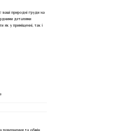
є ваші природні груди на
ардними деталями
 як у приміщенні, так і
в
а повернення та обмін