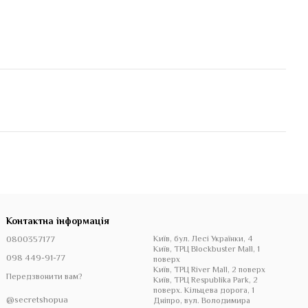
Контактна інформація
0800357177
Київ, бул. Лесі Українки, 4
Київ, ТРЦ Blockbuster Mall, 1
098 449-91-77
поверх
Київ, ТРЦ River Mall, 2 поверх
Передзвонити вам?
Київ, ТРЦ Respublika Park, 2
поверх. Кільцева дорога, 1
@secretshopua
Дніпро, вул. Володимира