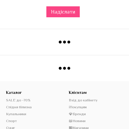
Надіслати
Каталог
Клієнтам
SALE до -70%
Вхід до кабінету
Спідня білизна
ℹ️Покупцям
Купальники
💎Бренди
Спорт
📖Новини
Одяг
🏪Магазини