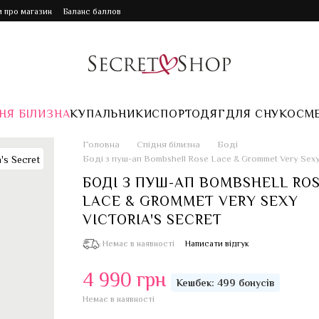
и про магазин
Баланс баллов
НЯ БІЛИЗНА
КУПАЛЬНИКИ
СПОРТ
ОДЯГ
ДЛЯ СНУ
КОСМ
Головна
Спідня білизна
Боді
Боді з пуш-ап Bombshell Rose Lace & Grommet Very Sex
БОДІ З ПУШ-АП BOMBSHELL RO
LACE & GROMMET VERY SEXY
VICTORIA'S SECRET
Немає в наявності
Написати відгук
4 990 грн
Кешбек: 499 бонусів
Немає в наявності