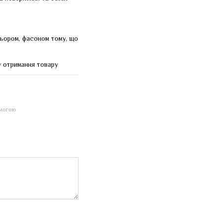
льором, фасоном тому, що
у отримання товару
омогою