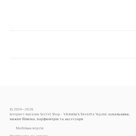
© 2014—2026
Інтернет-магазин Secret Shop -
Victoria's Secret
в Україні:
купальники,
нижня білизна, парфюмерія та аксесуари
Мобільна версія
Приймаємо до оплати