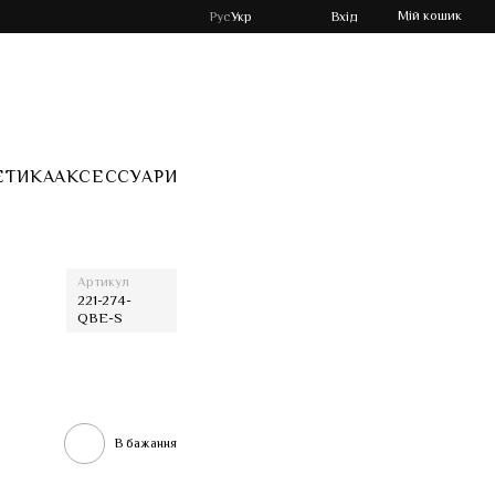
Мій кошик
Рус
Укр
Вхід
ЕТИКА
АКСЕССУАРИ
Артикул
221-274-
QBE-S
В бажання