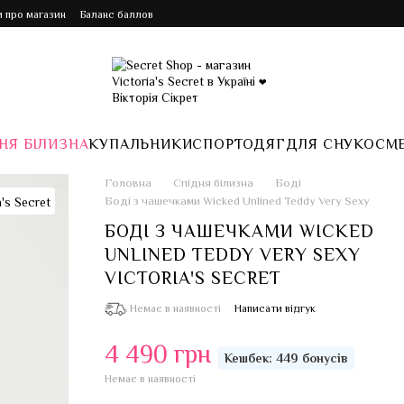
и про магазин
Баланс баллов
НЯ БІЛИЗНА
КУПАЛЬНИКИ
СПОРТ
ОДЯГ
ДЛЯ СНУ
КОСМ
Головна
Спідня білизна
Боді
Боді з чашечками Wicked Unlined Teddy Very Sexy
БОДІ З ЧАШЕЧКАМИ WICKED
UNLINED TEDDY VERY SEXY
VICTORIA'S SECRET
Немає в наявності
Написати відгук
4 490 грн
Кешбек: 449 бонусів
Немає в наявності