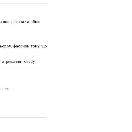
а повернення та обмін
льором, фасоном тому, що
у отримання товару
омогою