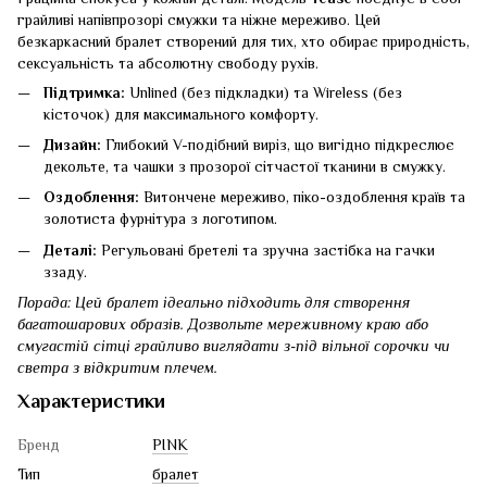
грайливі напівпрозорі смужки та ніжне мереживо. Цей
безкаркасний бралет створений для тих, хто обирає природність,
сексуальність та абсолютну свободу рухів.
Підтримка:
Unlined (без підкладки) та Wireless (без
кісточок) для максимального комфорту.
Дизайн:
Глибокий V-подібний виріз, що вигідно підкреслює
декольте, та чашки з прозорої сітчастої тканини в смужку.
Оздоблення:
Витончене мереживо, піко-оздоблення країв та
золотиста фурнітура з логотипом.
Деталі:
Регульовані бретелі та зручна застібка на гачки
ззаду.
Порада: Цей бралет ідеально підходить для створення
багатошарових образів. Дозвольте мереживному краю або
смугастій сітці грайливо виглядати з-під вільної сорочки чи
светра з відкритим плечем.
Характеристики
Бренд
PINK
Тип
бралет