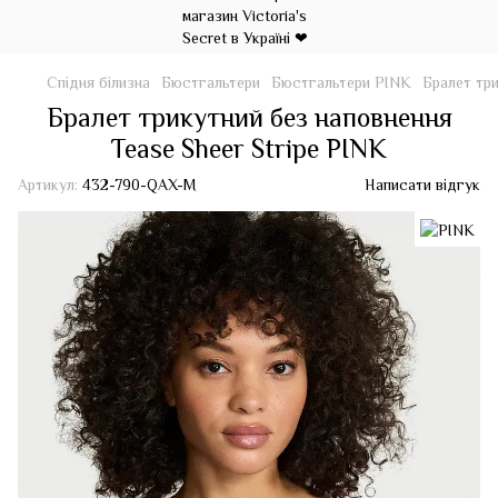
Спідня білизна
Бюстгальтери
Бюстгальтери PINK
Бралет три
Бралет трикутний без наповнення
Tease Sheer Stripe PINK
Артикул:
432-790-QAX-M
Написати відгук