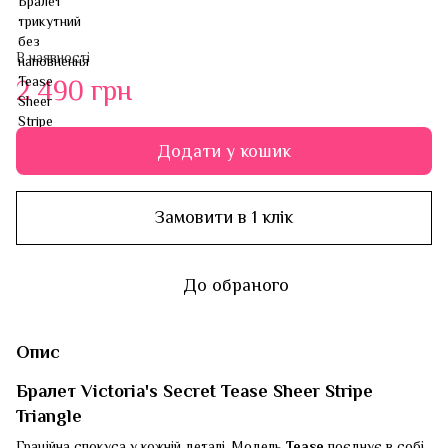
В наявності
2 490 грн
Додати у кошик
Замовити в 1 клік
До обраного
Опис
Бралет Victoria's Secret Tease Sheer Stripe
Triangle
Граційна спокуса у кожній деталі. Модель
Tease
поєднує в собі