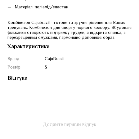
Матеріал: поліамід/еластан
Комбінезон Cajubrazil - готове та зручне рішення для Ваших 
тренувань. Комбінезон для спорту чорного кольору. Вбудовані 
філіжанки створюють підтримку грудей, а відкрита спинка, з 
перехрещеними смужками, гармонійно доповнює образ. 
Характеристики
Бренд
CajuBrasil
Розмір
S
Відгуки
Додайте перший відгук