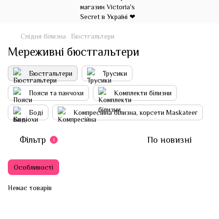
Спідня білизна
Бюстгальтери
Мереживні бюстгальтери
Бюстгальтери
Трусики
Пояси та панчохи
Комплекти білизни
Боді
Компресійна білизна, корсети Maskateer
Фільтр
По новизні
1
Особливості
Немає товарів