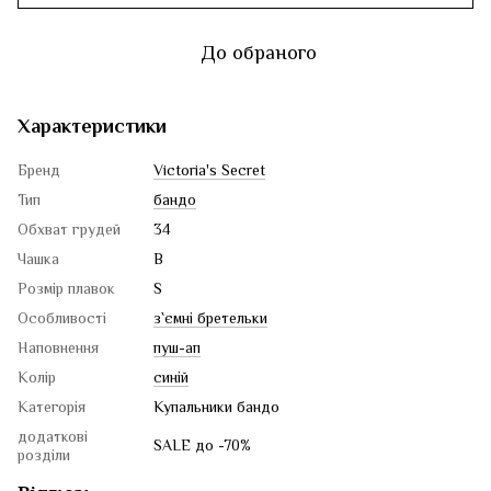
До обраного
Характеристики
Бренд
Victoria's Secret
Тип
бандо
Обхват грудей
34
Чашка
B
Розмір плавок
S
Особливості
з`ємні бретельки
Наповнення
пуш-ап
Колір
синій
Категорія
Купальники бандо
додаткові
SALE до -70%
розділи