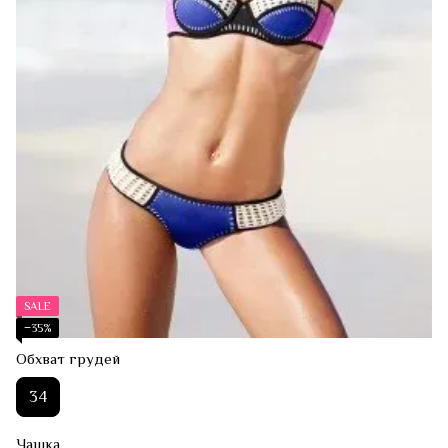
SALE
−35%
Обхват грудей
34
Чашка