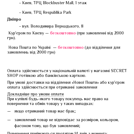
- Киев, ТРЦ Blockbuster Mall, 1 этаж
- Киев, ТРЦ Respublika Park
Дніпро
- вул. Володимира Вернадького, 8
 Кур'єром по Києву — 
безкоштовно 
(при замовленні від 2000 
грн).
 Нова Пошта по Україні  — 
безкоштовно
 (до відділення для 
замовленнь від 2000 грн)
Оплата здійснюється у національній валюті у магазині SECRET 
SHOP готівкою або банківською карткою.
При умові доставки на відділення «Нової Пошти» або кур'єром 
оплата здійснюється при отриманні замовлення
Докладніше про умови оплати
При купівлі будь-якого товару покупець має право на 
повернення та обмін товару у таких випадках:
якщо отриманий товар має брак;
замовлений товар не відповідає за розміром, кольором,
фасоном тому, що був замовлений;
Повернення приймаються протягом 14 днів з моменту 