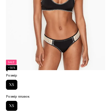
SALE
−30%
Розмір
XS
Розмір плавок
XS