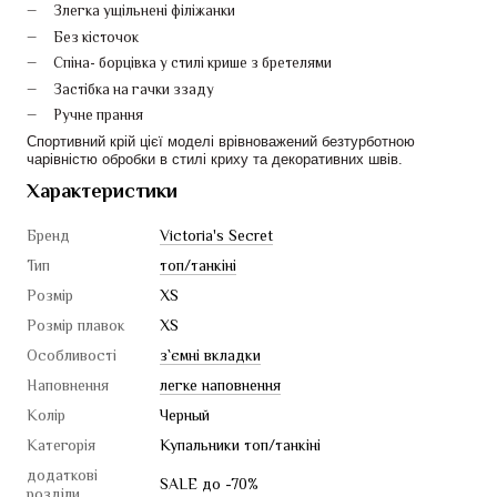
Злегка ущільнені філіжанки
Без кісточок 
Спіна- борцівка у стилі крише з бретелями
Застібка на гачки ззаду
Ручне прання 
Спортивний крій цієї моделі врівноважений безтурботною 
чарівністю обробки в стилі криху та декоративних швів.
Характеристики
Бренд
Victoria's Secret
Тип
топ/танкіні
Розмір
XS
Розмір плавок
XS
Особливості
з`ємні вкладки
Наповнення
легке наповнення
Колір
Черный
Категорія
Купальники топ/танкіні
додаткові
SALE до -70%
розділи