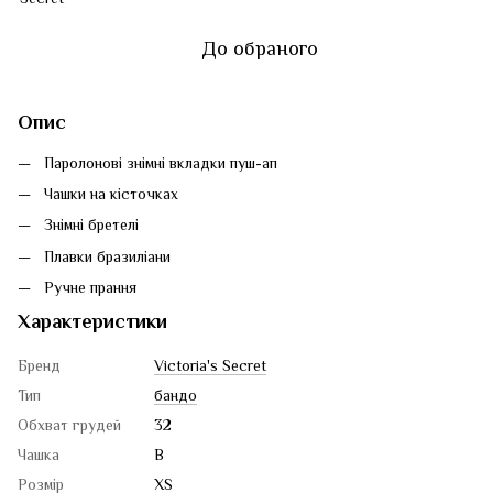
До обраного
Опис
Паролонові знімні вкладки пуш-ап
Чашки на кісточках
Знімні бретелі
Плавки бразиліани
Ручне прання
Характеристики
Бренд
Victoria's Secret
Тип
бандо
Обхват грудей
32
Чашка
B
Розмір
XS