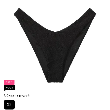
SALE
−20%
Обхват грудей
32