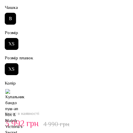
Чашка
B
Розмір
XS
Розмір плавок
XS
Колір
Немає в наявності
3 992 грн
4 990 грн