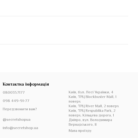
Контактна інформація
0800357177
Київ, бул. Лесі Українки, 4
Київ, ТРЦ Blockbuster Mall, 1
098 449-91-77
поверх
Київ, ТРЦ River Mall, 2 поверх
Передзвонити вам?
Київ, ТРЦ Respublika Park, 2
поверх. Кільцева дорога, 1
@secretshopua
Дніпро, вул. Володимира
Вернадського, 8
info@secretshop.ua
Мапа проїзду