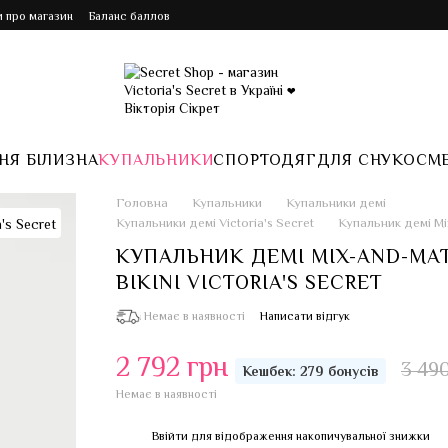
и про магазин
Баланс баллов
НЯ БІЛИЗНА
КУПАЛЬНИКИ
СПОРТ
ОДЯГ
ДЛЯ СНУ
КОСМ
Головна
Купальники
Купальники демі
Купальники демі Victoria's Secret
Купальник демі Mi
КУПАЛЬНИК ДЕМІ MIX-AND-MA
BIKINI VICTORIA'S SECRET
Немає в наявності
Написати відгук
2 792 грн
3 49
Кешбек: 279 бонусів
Немає в наявності
Ввійти
для відображення накопичувальної знижки
%