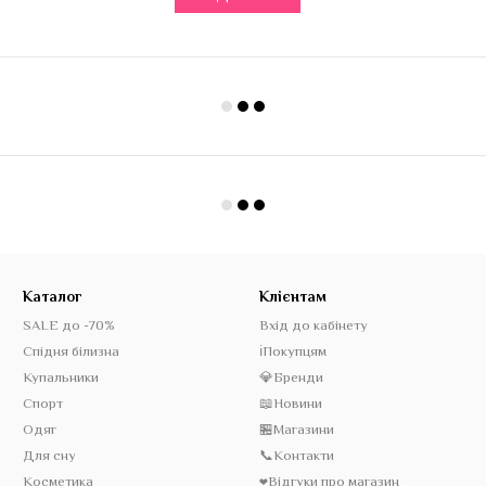
Каталог
Клієнтам
SALE до -70%
Вхід до кабінету
Спідня білизна
ℹ️Покупцям
Купальники
💎Бренди
Спорт
📖Новини
Одяг
🏪Магазини
Для сну
📞Контакти
Косметика
❤️Відгуки про магазин