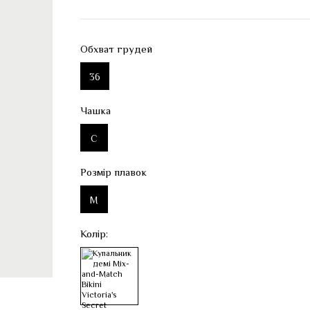
Обхват грудей
36
Чашка
C
Розмір плавок
M
Колір: