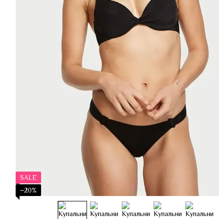
SALE
−20%