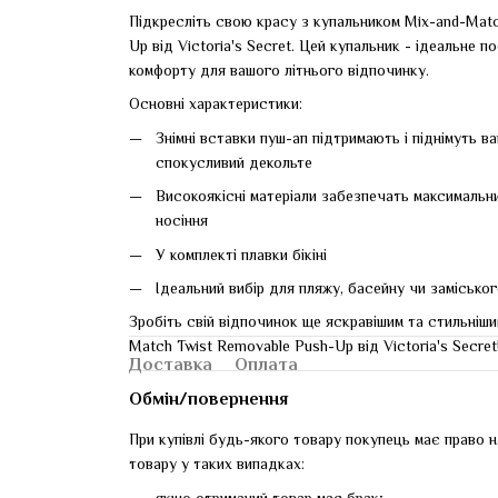
Підкресліть свою красу з купальником Mix-and-Mat
Up від Victoria's Secret. Цей купальник - ідеальне 
комфорту для вашого літнього відпочинку.
Основні характеристики:
Знімні вставки пуш-ап підтримають і піднімуть в
спокусливий декольте
Високоякісні матеріали забезпечать максимальн
носіння
У комплекті плавки бікіні
Ідеальний вибір для пляжу, басейну чи замісько
Зробіть свій відпочинок ще яскравішим та стильніши
Match Twist Removable Push-Up від Victoria's Secret
Доставка
Оплата
Обмін/повернення
При купівлі будь-якого товару покупець має право н
товару у таких випадках:
якщо отриманий товар має брак;