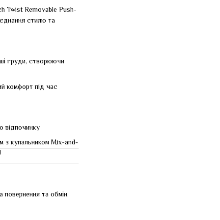
ch Twist Removable Push-
поєднання стилю та
аші груди, створюючи
ий комфорт під час
го відпочинку
м з купальником Mix-and-
!
а повернення та обмін