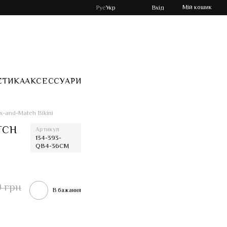
Мій кошик
Рус
Укр
Вхід
ЕТИКА
АКСЕССУАРИ
x-and-Match Bikini
TCH
Артикул
134-393-
QB4-36CM
0 грн
В бажання