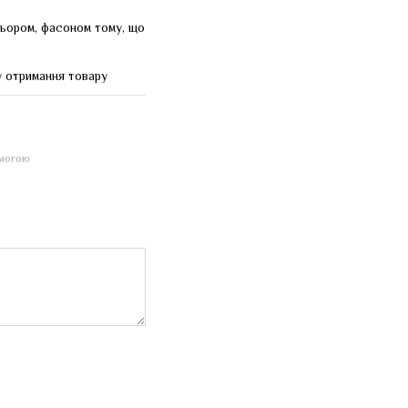
льором, фасоном тому, що
у отримання товару
омогою