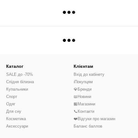
Каталог
Клієнтам
SALE до -70%
Вхід до кабінету
Спідня білизна
ℹ️Покупцям
Купальники
💎Бренди
Спорт
📖Новини
Одяг
🏪Магазини
Для сну
📞Контакти
Косметика
❤️Відгуки про магазин
Аксессуари
Баланс баллов