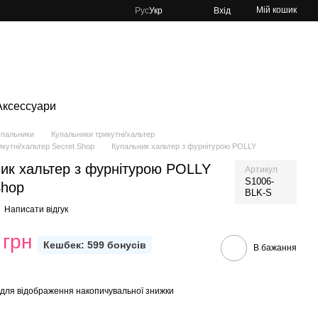
Мій кошик
Рус
Укр
Вхід
Аксессуари
упальники
Купальники трикутні/хальтер
кутні/хальтер Secret Shop
Купальник хальтер з фурнітурою POLLY
ик хальтер з фурнітурою POLLY
Артикул
S1006-
Shop
BLK-S
Написати відгук
 грн
Кешбек: 599 бонусів
В бажання
для відображення накопичувальної знижки