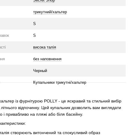
Secret Shop
трикутний/хальтер
S
лавок
S
сті
висока талія
ння
без наповнення
Черный
я
Купальники трикутні/хальтер
хальтер із фурнітурою POLLY - це яскравий та стильний вибір
 літнього відпочинку. Цей купальник дозволить вам виглядати
о і привабливо на пляжі або біля басейну.
рактеристики:
талія створюють витончений та спокусливий образ