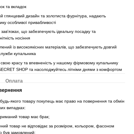
ок та вкладок
й глянцевий дизайн та золотиста фурнітура, надають
ику особливої привабливості
 зав'язках, що забезпечують ідеальну посадку та
нітність носіння
лений із високоякісних матеріалів, що забезпечують довгий
служби купальника
ь свою красу та впевненість у нашому фірмовому купальнику
SECRET SHOP та насолоджуйтесь літніми днями з комфортом
Оплата
вернення
і будь-якого товару покупець має право на повернення та обмін
ких випадках:
риманий товар має брак;
ний товар не відповідає за розміром, кольором, фасоном
о був замовлений;