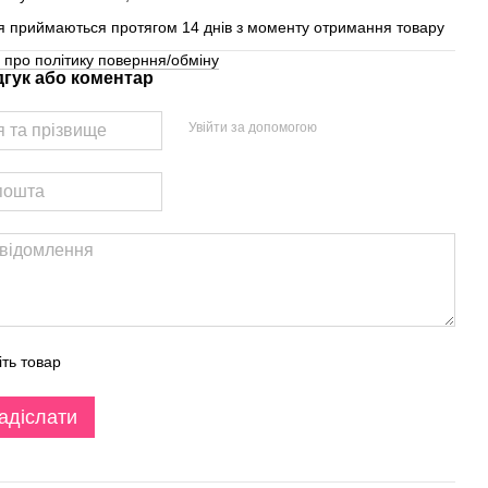
 приймаються протягом 14 днів з моменту отримання товару
 про політику поверння/обміну
дгук або коментар
Увійти за допомогою
іть товар
адіслати