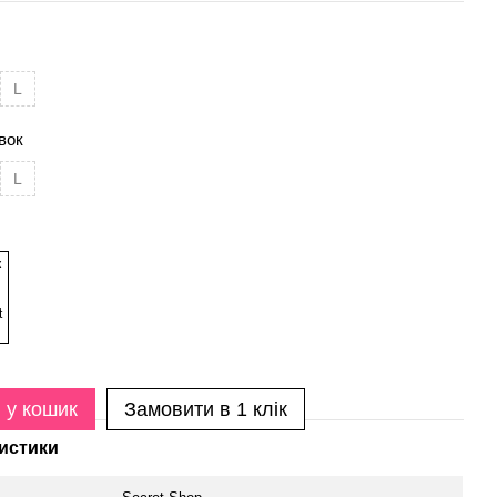
L
вок
L
 у кошик
Замовити в 1 клік
истики