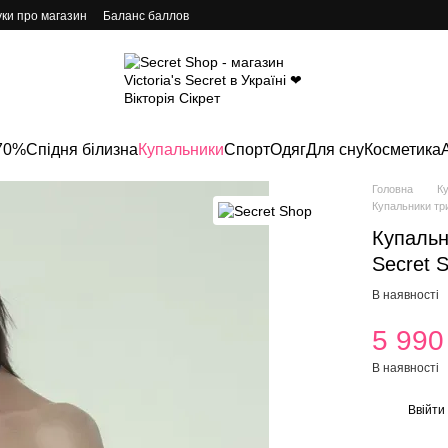
уки про магазин
Баланс баллов
70%
Спідня білизна
Купальники
Спорт
Одяг
Для сну
Косметика
Головна
К
Купальники три
Купальн
Secret 
В наявності
5 990
В наявності
Ввійти
%