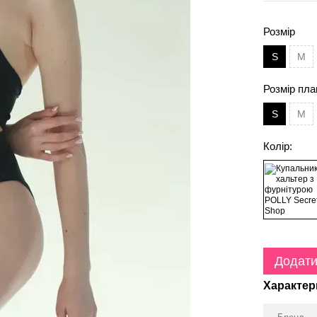
Розмір
S
M
Розмір пла
S
M
Колір:
Додати
Характер