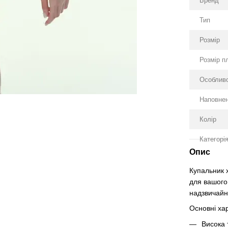
Бренд
Тип
Розмір
Розмір п
Особливо
Наповне
Колір
Категорі
Опис
Купальник 
для вашого
надзвичайн
Основні ха
Висока 