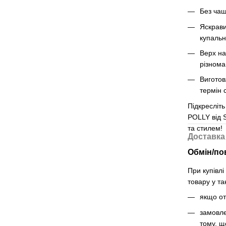
Без чаш
Яскрави
купальн
Верх на
різнома
Виготов
термін 
Підкресліт
POLLY від 
та стилем!
Доставка
Обмін/по
При купівл
товару у та
якщо от
замовле
тому, щ