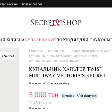
и про магазин
Баланс баллов
НЯ БІЛИЗНА
КУПАЛЬНИКИ
СПОРТ
ОДЯГ
ДЛЯ СНУ
КОСМ
Головна
Купальники
Купальники трикутні/хальт
Купальники трикутні/хальтер Victoria's Secret
Купальник хальтер Twist Multiway
КУПАЛЬНИК ХАЛЬТЕР TWIST
MULTIWAY VICTORIA'S SECRET
В наявності
Написати відгук
3 000 грн
Кешбек: 300 бонусів
3 750 грн
В наявності