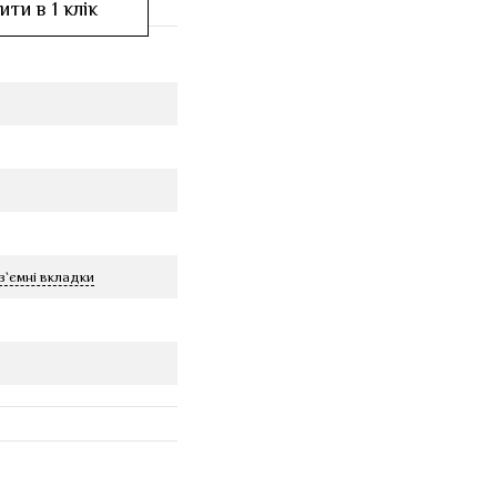
ти в 1 клік
з`ємні вкладки