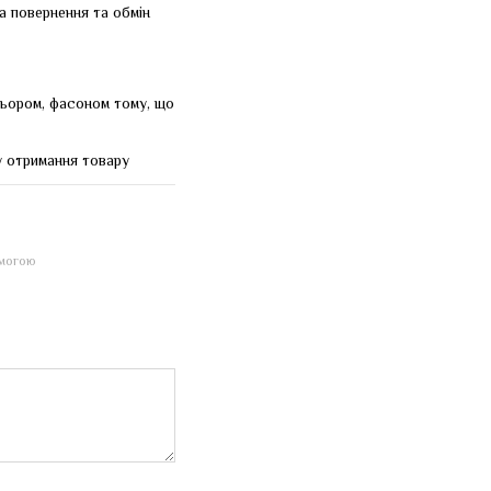
а повернення та обмін
льором, фасоном тому, що
у отримання товару
омогою