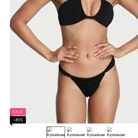
SALE
−20%