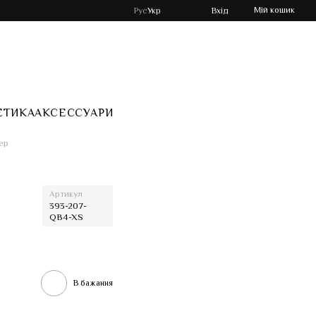
Мій кошик
Рус
Укр
Вхід
ЕТИКА
АКСЕССУАРИ
ер
Артикул
393-207-
QB4-XS
В бажання