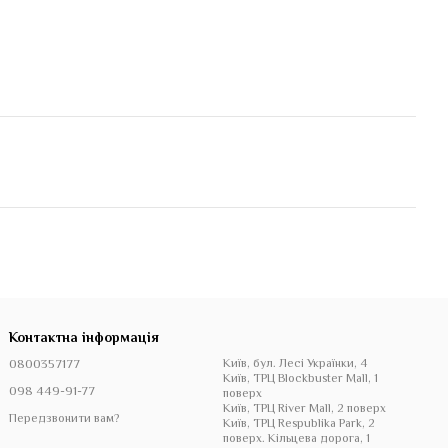
Контактна інформація
0800357177
Київ, бул. Лесі Українки, 4
Київ, ТРЦ Blockbuster Mall, 1
098 449-91-77
поверх
Київ, ТРЦ River Mall, 2 поверх
Передзвонити вам?
Київ, ТРЦ Respublika Park, 2
поверх. Кільцева дорога, 1