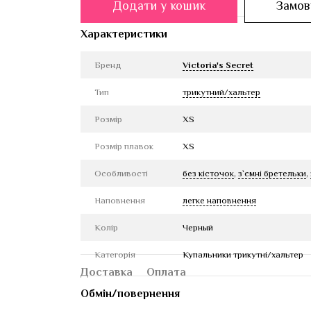
Додати у кошик
Замови
Характеристики
Бренд
Victoria's Secret
Тип
трикутний/хальтер
Розмір
XS
Розмір плавок
XS
Особливості
без кісточок
,
з`ємні бретельки
,
Наповнення
легке наповнення
Колір
Черный
Категорія
Купальники трикутні/хальтер
Доставка
Оплата
Обмін/повернення