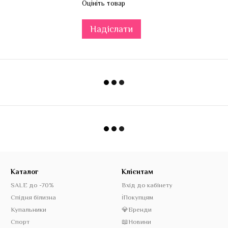
Оцініть товар
Надіслати
Каталог
Клієнтам
SALE до -70%
Вхід до кабінету
Спідня білизна
ℹ️Покупцям
Купальники
💎Бренди
Спорт
📖Новини