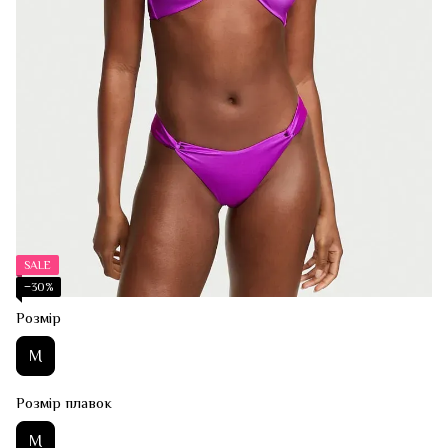
SALE
−30%
Розмір
M
Розмір плавок
M