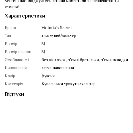
Secret і насолоджуйтесь літніми моментами з впевненістю та
стилем!
Характеристики
Бренд
Victoria's Secret
Тип
трикутний/хальтер
Розмір
M
Розмір плавок
M
Особливості
без кісточок
,
з`ємні бретельки
,
з`ємні вкладки
Наповнення
легке наповнення
Колір
фуксия
Категорія
Купальники трикутні/хальтер
Відгуки