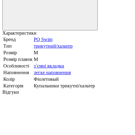
Характеристики
Бренд
PQ Swim
Тип
трикутний/хальтер
Розмір
M
Розмір плавок
M
Особливості
з`ємні вкладки
Наповнення
легке наповнення
Колір
Фіолетовый
Категорія
Купальники трикутні/хальтер
Відгуки