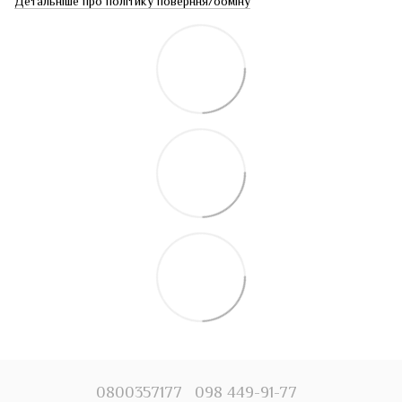
Детальніше про політику поверння/обміну
0800357177
098 449-91-77