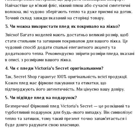
Найчастіше це м'який фліс, ніжний плюш або сучасні синтетичні
волокна, які чудово зберігають тепло та дуже приємні на дотик.
Точний склад завжди вказаний на сторінці товару.
3. Чи можна використати плед як покривало на ліжко?
Звісно! Багато моделей мають достатньо великий розмір, щоб
стати стильним та затишним покривалом для вашого ліжка. Це
чудовий спосіб додати спальні елегантного акценту та
додаткового тепла. Рекомендуємо звірити розміри пледа, вказані
в описі, з розмірами вашого ліжка.
4. Чи є пледи Victoria's Secret оригінальними?
Так, Secret Shop гарантує 100% оригінальність всієї продукції.
Кожен плед має фірмове пакування та етикетки, що
підтверджують його автентичність. Ми цінуємо вашу довіру.
5. Чи підійде плед на подарунок?
Безперечно! Фірмовий плед Victoria's Secret — це розкішний та
турботливий подарунок для будь-якого випадку. Він символізує
тепло та затишок, тому такий презент точно запам'ятається і
буде довго радувати свою власницю.