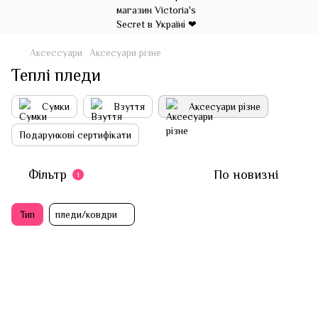
Аксессуари
Аксесуари різне
Теплі пледи
Сумки
Взуття
Аксесуари різне
Подарункові сертифікати
Фільтр
По новизні
1
Тип
пледи/ковдри