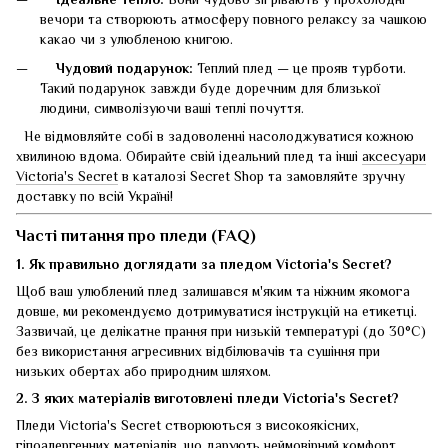
вечори та створюють атмосферу повного релаксу за чашкою
какао чи з улюбленою книгою.
Чудовий подарунок:
Теплий плед — це прояв турботи.
Такий подарунок завжди буде доречним для близької
людини, символізуючи ваші теплі почуття.
Не відмовляйте собі в задоволенні насолоджуватися кожною
хвилиною вдома. Обирайте свій ідеальний плед та інші
аксесуари
Victoria's Secret
в каталозі Secret Shop та замовляйте зручну
доставку по всій Україні!
Часті питання про пледи (FAQ)
1. Як правильно доглядати за пледом Victoria's Secret?
Щоб ваш улюблений плед залишався м'яким та ніжним якомога
довше, ми рекомендуємо дотримуватися інструкцій на етикетці.
Зазвичай, це делікатне прання при низькій температурі (до 30°C)
без використання агресивних відбілювачів та сушіння при
низьких обертах або природним шляхом.
2. З яких матеріалів виготовлені пледи Victoria's Secret?
Пледи Victoria's Secret створюються з високоякісних,
гіпоалергенних матеріалів, що дарують неймовірний комфорт.