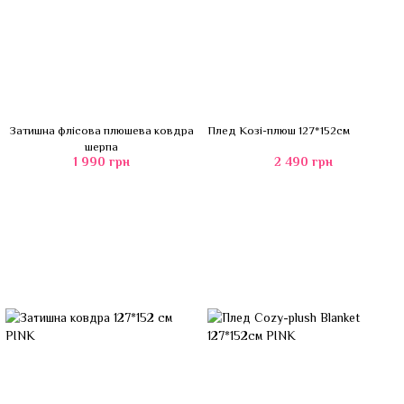
Затишна флісова плюшева ковдра
Плед Козі-плюш 127*152см
шерпа
1 990 грн
2 490 грн