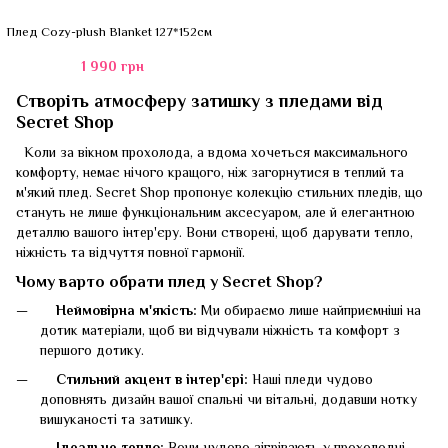
Плед Cozy-plush Blanket 127*152см
1 990 грн
Створіть атмосферу затишку з пледами від
Secret Shop
Коли за вікном прохолода, а вдома хочеться максимального
комфорту, немає нічого кращого, ніж загорнутися в теплий та
м'який плед. Secret Shop пропонує колекцію стильних пледів, що
стануть не лише функціональним аксесуаром, але й елегантною
деталлю вашого інтер'єру. Вони створені, щоб дарувати тепло,
ніжність та відчуття повної гармонії.
Чому варто обрати плед у Secret Shop?
Неймовірна м'якість:
Ми обираємо лише найприємніші на
дотик матеріали, щоб ви відчували ніжність та комфорт з
першого дотику.
Стильний акцент в інтер'єрі:
Наші пледи чудово
доповнять дизайн вашої спальні чи вітальні, додавши нотку
вишуканості та затишку.
Ідеальне тепло:
Вони чудово зігрівають у прохолодні