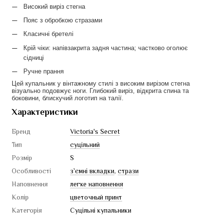
Високий виріз стегна
Пояс з обробкою стразами
Класичні бретелі
Крій чіки: напівзакрита задня частина; частково оголює 
сідниці
Ручне прання
Цей купальник у вінтажному стилі з високим вирізом стегна 
візуально подовжує ноги. Глибокий виріз, відкрита спина та 
боковини, блискучий логотип на талії.
Характеристики
Бренд
Victoria's Secret
Тип
суцільний
Розмір
S
Особливості
з`ємні вкладки
,
стрази
Наповнення
легке наповнення
Колір
цветочный принт
Категорія
Суцільні купальники