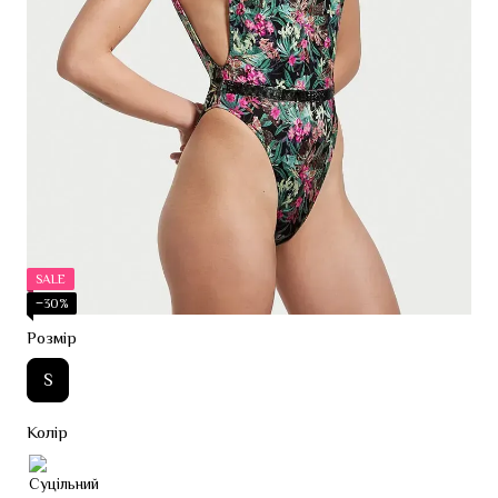
SALE
−30%
Розмір
S
Колір