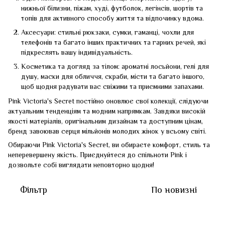
нижньої білизни, піжам, худі, футболок, легінсів, шортів та
топів для активного способу життя та відпочинку вдома.
Аксесуари: стильні рюкзаки, сумки, гаманці, чохли для
телефонів та багато інших практичних та гарних речей, які
підкреслять вашу індивідуальність.
Косметика та догляд за тілом: ароматні лосьйони, гелі для
душу, маски для обличчя, скраби, місти та багато іншого,
щоб щодня радувати вас свіжими та приємними запахами.
Pink Victoria's Secret постійно оновлює свої колекції, слідуючи
актуальним тенденціям та модним напрямкам. Завдяки високій
якості матеріалів, оригінальним дизайнам та доступним цінам,
бренд завоював серця мільйонів молодих жінок у всьому світі.
Обираючи Pink Victoria's Secret, ви обираєте комфорт, стиль та
неперевершену якість. Приєднуйтеся до спільноти Pink і
дозвольте собі виглядати неповторно щодня!
Фільтр
По новизні