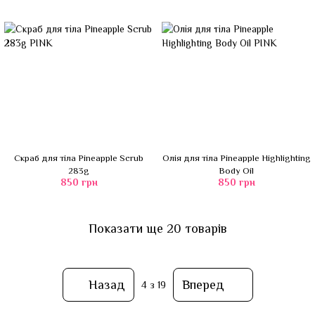
Скраб для тіла Pineapple Scrub
Олія для тіла Pineapple Highlighting
283g
Body Oil
850 грн
850 грн
Показати ще 20 товарів
Назад
Вперед
4
з 19