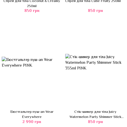
Спрей для тіла Coconut & Creamy
Спрей для тіла Cutie Fruity 250ml
250ml
850 грн
850 грн
Бюстгальтер пуш-ап Wear
Стік-шимер для тіла Juicy
Everywhere
Watermelon Party Shimmer Stick
2 990 грн
850 грн
355ml